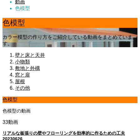
動画
色模型
色模型
カラー模型の作り方をご紹介している動画をまとめていま
す。
壁と床と天井
小物類
敷地と外構
窓と扉
屋根
その他
色模型
色模型の動画
33動画
リアルな板張りの壁やフローリングを効率的に作るための工夫
20230626