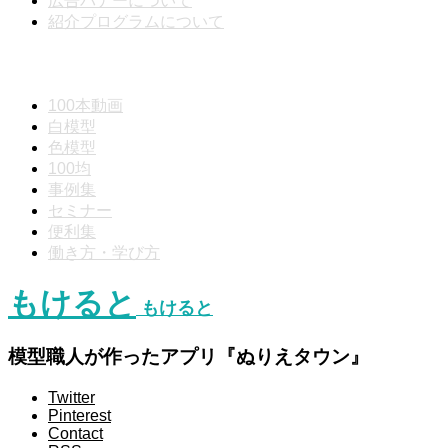
広告バナーについて
紹介プログラムについて
動画分類
100本動画
白模型
色模型
100均
事例集
セミナー
便利集
働き方・学び方
もけると
もけると
模型職人が作ったアプリ『ぬりえタウン』
Twitter
Pinterest
Contact