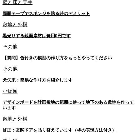
壁と床と天井
両面テープでスポンジを貼る時のデメリット
敷地と外構
黒光りする鏡面素材は費用0円です
その他
【質問】色付きの模型の作り方をもっとやってください
その他
犬矢来：簡易な作り方を紹介します
小物類
デザインボードを計画敷地の範囲に使って地下のある敷地を作って
います
敷地と外構
修正：玄関ドアを貼り替えています（枠の表現方法付き）