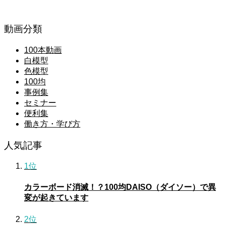
動画分類
100本動画
白模型
色模型
100均
事例集
セミナー
便利集
働き方・学び方
人気記事
1位
カラーボード消滅！？100均DAISO（ダイソー）で異
変が起きています
2位