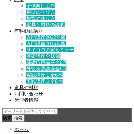
子供向け工作
模型の学び方
模型の作り方
道具と材料の説明
有料動画講座
入門講座2022年版
入門講座2016年版
サイコロの家セミナー
基礎講座全10回
基礎応用講座全6回
外観実践講座全6回
実践講座１全6本
実践講座２全8本
道具や材料
お問い合わせ
管理者情報
検索
ホーム