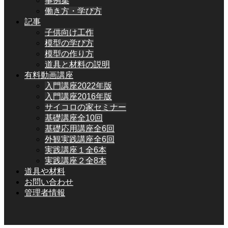
事例集
働き方・学び方
記事
子供向け工作
模型の学び方
模型の作り方
道具と材料の説明
有料動画講座
入門講座2022年版
入門講座2016年版
サイコロの家セミナー
基礎講座全10回
基礎応用講座全6回
外観実践講座全6回
実践講座１全6本
実践講座２全8本
道具や材料
お問い合わせ
管理者情報