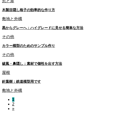
窓と扉
木製目隠し格子の効率的な作り方
敷地と外構
黒からグレーへ：ハイグレードに見せる簡単な方法
その他
カラー模型のためのサンプル作り
その他
破風・鼻隠し：素材で個性を出す方法
屋根
針葉樹：鉄道模型用です
敷地と外構
1
2
»