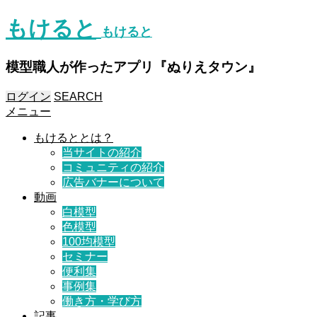
もけると
もけると
模型職人が作ったアプリ『ぬりえタウン』
ログイン
SEARCH
メニュー
もけるととは？
当サイトの紹介
コミュニティの紹介
広告バナーについて
動画
白模型
色模型
100均模型
セミナー
便利集
事例集
働き方・学び方
記事