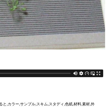
ると,カラー,サンプル,スキム,スタディ,色紙,材料,素材,外