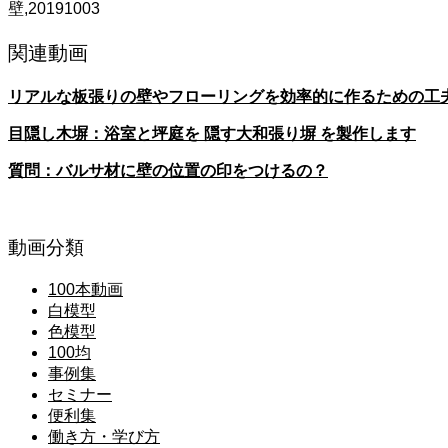
壁,20191003
関連動画
リアルな板張りの壁やフローリングを効率的に作るための工夫20
目隠し木塀：浴室と坪庭を 隠す大和張り塀 を製作します
質問：バルサ材に壁の位置の印をつけるの？
動画分類
100本動画
白模型
色模型
100均
事例集
セミナー
便利集
働き方・学び方