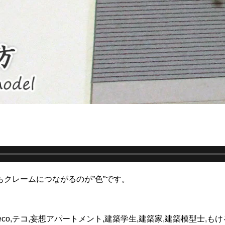
クレームにつながるのが”色”です。
teco,テコ,妄想アパートメント,建築学生,建築家,建築模型士,もけ