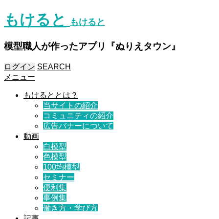
もけると
もけると
模型職人が作ったアプリ『ぬりえタウン』
ログイン
SEARCH
メニュー
もけるととは？
当サイトの紹介
コミュニティの紹介
広告バナーについて
動画
白模型
色模型
100均模型
セミナー
便利集
事例集
働き方・学び方
記事