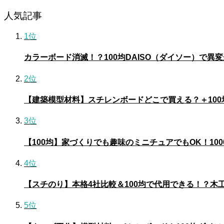
人気記事
1位
カラーボード消滅！？100均DAISO（ダイソー）で異
2位
【建築模型材料】スチレンボードどこで買える？＋10
3位
【100均】家づくりでも趣味のミニチュアでもOK！10
4位
【スチのり】本格4社比較＆100均で代用できる！？木
5位