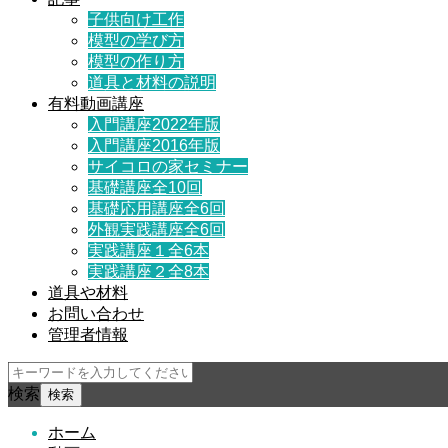
子供向け工作
模型の学び方
模型の作り方
道具と材料の説明
有料動画講座
入門講座2022年版
入門講座2016年版
サイコロの家セミナー
基礎講座全10回
基礎応用講座全6回
外観実践講座全6回
実践講座１全6本
実践講座２全8本
道具や材料
お問い合わせ
管理者情報
検索
ホーム