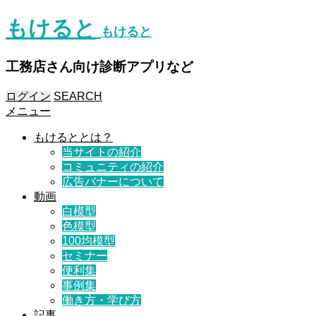
もけると
もけると
工務店さん向け診断アプリなど
ログイン
SEARCH
メニュー
もけるととは？
当サイトの紹介
コミュニティの紹介
広告バナーについて
動画
白模型
色模型
100均模型
セミナー
便利集
事例集
働き方・学び方
記事