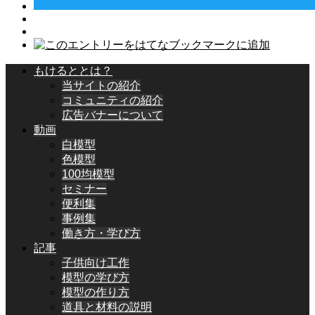
もけるととは？
当サイトの紹介
コミュニティの紹介
広告バナーについて
動画
白模型
色模型
100均模型
セミナー
便利集
事例集
働き方・学び方
記事
子供向け工作
模型の学び方
模型の作り方
道具と材料の説明