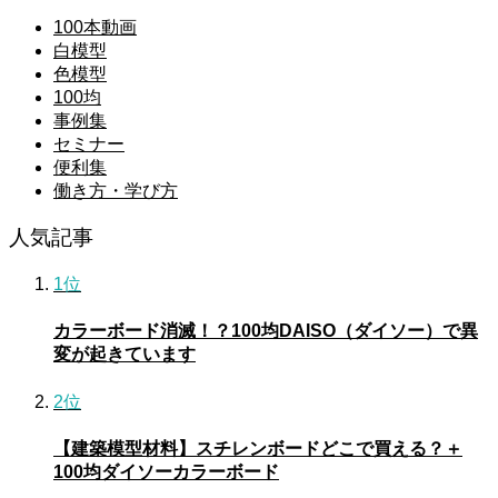
100本動画
白模型
色模型
100均
事例集
セミナー
便利集
働き方・学び方
人気記事
1位
カラーボード消滅！？100均DAISO（ダイソー）で異
変が起きています
2位
【建築模型材料】スチレンボードどこで買える？＋
100均ダイソーカラーボード