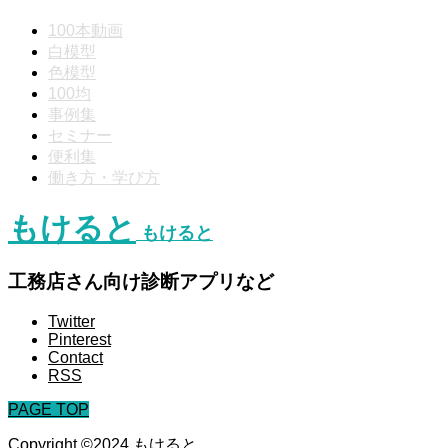
100本動画
白模型
色模型
100均
事例集
セミナー
便利集
働き方・学び方
もけると
もけると
工務店さん向け診断アプリなど
Twitter
Pinterest
Contact
RSS
PAGE TOP
Copyright ©2024 もけると