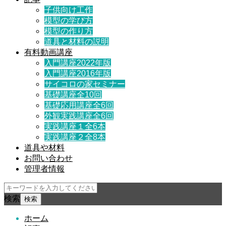
子供向け工作
模型の学び方
模型の作り方
道具と材料の説明
有料動画講座
入門講座2022年版
入門講座2016年版
サイコロの家セミナー
基礎講座全10回
基礎応用講座全6回
外観実践講座全6回
実践講座１全6本
実践講座２全8本
道具や材料
お問い合わせ
管理者情報
検索
ホーム