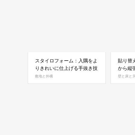
スタイロフォーム：入隅をよ
貼り替
りきれいに仕上げる手抜き技
から縦
使う道
敷地と外構
壁と床と