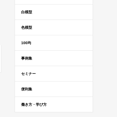
白模型
色模型
100均
事例集
セミナー
便利集
働き方・学び方