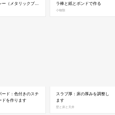
レー（メタリックブロ
ラ棒と紙とボンドで作る
小物類
ボード：色付きのスチ
スラブ厚：床の厚みを調整し
ードを作ります
ます
壁と床と天井