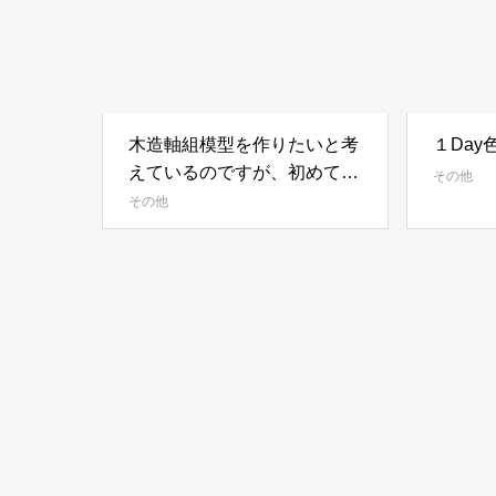
木造軸組模型を作りたいと考
１Day
えているのですが、初めて作
その他
るのでおススメのわかりやす
その他
い参考書とかありますでしょ
うか？