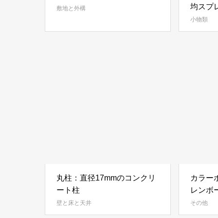
均スプ
敷地と外構
ンズ）
小物類
丸柱：直径17mmのコンクリ
カラー
ート柱
レンボ
壁と床と天井
その他