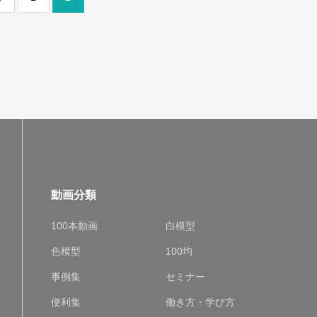
動画分類
100本動画
白模型
色模型
100均
事例集
セミナー
便利集
働き方・学び方