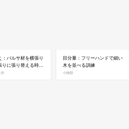
え：バルサ材を横張り
目分量：フリーハンドで細い
張りに張り替える時に
木を並べる訓練
具は？
天井
小物類