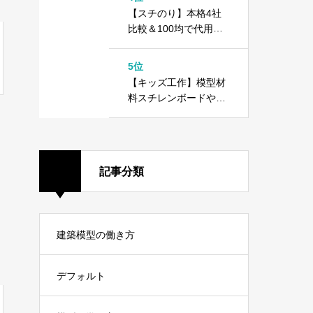
方
【スチのり】本格4社
比較＆100均で代用で
きる！？木工用ボンド
との違いは？
5位
【キッズ工作】模型材
料スチレンボードや10
0均ダイソーカラーボ
ードで工作しよう！
記事分類
建築模型の働き方
デフォルト