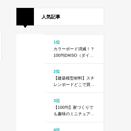
人気記事
1位
カラーボード消滅！？
100均DAISO（ダイソ
ー）で異変が起きてい
ます
2位
【建築模型材料】スチ
レンボードどこで買え
る？＋100均ダイソー
カラーボード
3位
【100均】家づくりで
も趣味のミニチュアで
もOK！1000円以内で
できる住宅模型の作り
4位