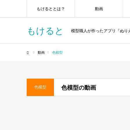
もけるととは？
動画
もけると
模型職人が作ったアプリ『ぬり
動画
色模型
ホーム
色模型の動画
色模型