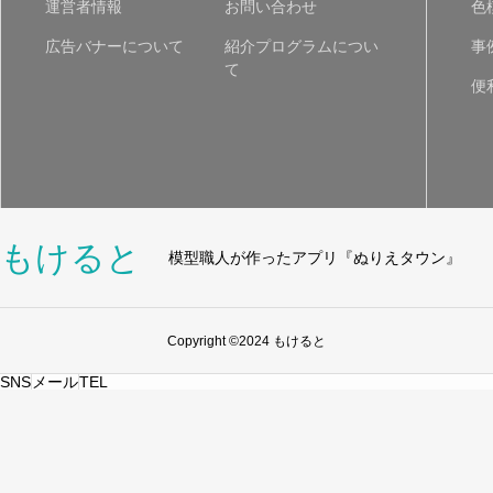
運営者情報
お問い合わせ
色
広告バナーについて
紹介プログラムについ
事
て
便
もけると
模型職人が作ったアプリ『ぬりえタウン』
Copyright ©2024 もけると
SNS
メール
TEL