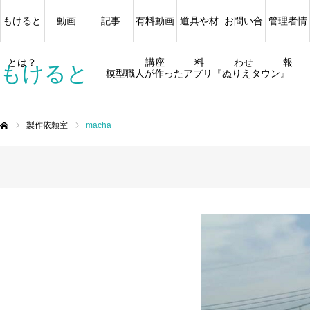
もけると
動画
記事
有料動画
道具や材
お問い合
管理者情
とは？
講座
料
わせ
報
もけると
模型職人が作ったアプリ『ぬりえタウン』
製作依頼室
macha
ム