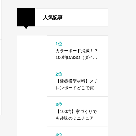
人気記事
1位
カラーボード消滅！？
100均DAISO（ダイソ
ー）で異変が起きてい
ます
2位
【建築模型材料】スチ
レンボードどこで買え
る？＋100均ダイソー
カラーボード
3位
【100均】家づくりで
も趣味のミニチュアで
もOK！1000円以内で
できる住宅模型の作り
4位