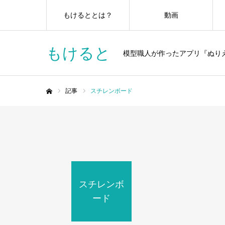
もけるととは？
動画
もけると
模型職人が作ったアプリ『ぬり
記事
スチレンボード
ホーム
スチレンボ
ード