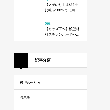
方
【スチのり】本格4社
比較＆100均で代用で
きる！？木工用ボンド
との違いは？
5位
【キッズ工作】模型材
料スチレンボードや10
0均ダイソーカラーボ
ードで工作しよう！
記事分類
模型の作り方
写真集