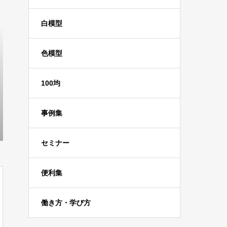
白模型
色模型
100均
事例集
セミナー
便利集
働き方・学び方