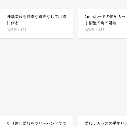
外部階段を特殊な道具なしで地道
1mmボードの斜めカッ
に作る
手摺壁の角の処理
閲覧数：141
閲覧数：138
折り返し階段をフリーハンドでつ
階段：ガラスの手すり