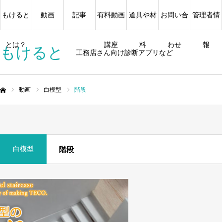
もけると
動画
記事
有料動画
道具や材
お問い合
管理者情
とは？
講座
料
わせ
報
もけると
工務店さん向け診断アプリなど
動画
白模型
階段
ム
白模型
階段