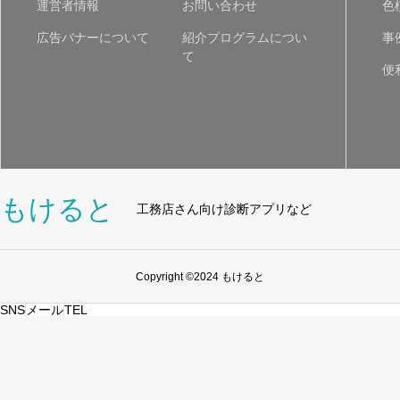
運営者情報
お問い合わせ
色
広告バナーについて
紹介プログラムについ
事
て
便
もけると
工務店さん向け診断アプリなど
Copyright ©2024 もけると
SNS
メール
TEL