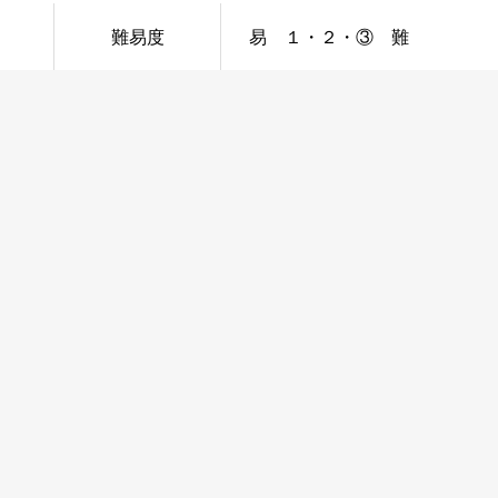
難易度
易 １・２・③ 難