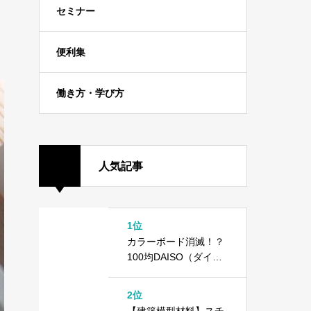
セミナー
便利集
働き方・学び方
人気記事
1位
カラーボード消滅！？
100均DAISO（ダイソ
ー）で異変が起きてい
ます
2位
【建築模型材料】スチ