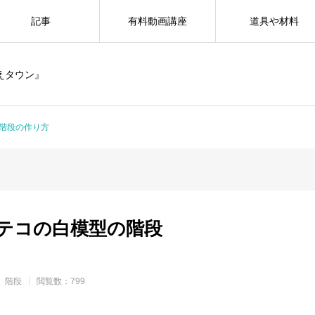
記事
有料動画講座
道具や材料
えタウン』
階段の作り方
テコの白模型の階段
階段
閲覧数：799