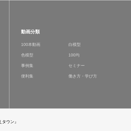
動画分類
100本動画
白模型
色模型
100均
事例集
セミナー
便利集
働き方・学び方
えタウン』