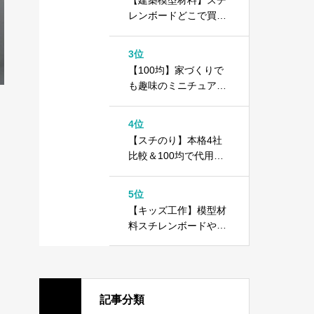
レンボードどこで買え
る？＋100均ダイソー
カラーボード
3位
【100均】家づくりで
も趣味のミニチュアで
もOK！1000円以内で
できる住宅模型の作り
4位
方
【スチのり】本格4社
比較＆100均で代用で
きる！？木工用ボンド
との違いは？
5位
【キッズ工作】模型材
料スチレンボードや10
0均ダイソーカラーボ
ードで工作しよう！
記事分類