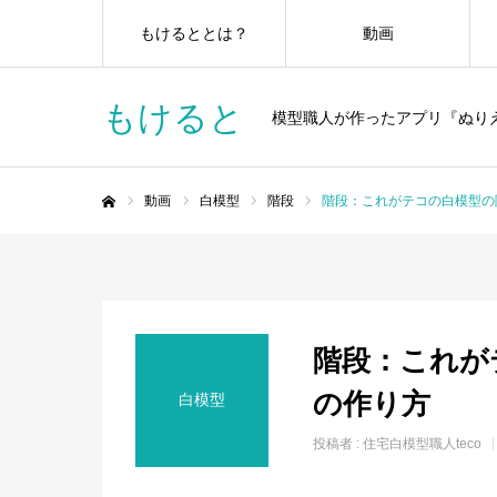
もけるととは？
動画
もけると
模型職人が作ったアプリ『ぬり
動画
白模型
階段
階段：これがテコの白模型の
ホーム
階段：これが
の作り方
白模型
投稿者 :
住宅白模型職人teco