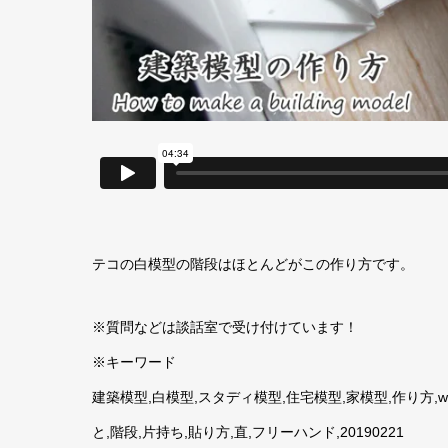
テコの白模型の階段はほとんどがこの作り方です。
※質問などは談話室で受け付けています！
※キーワード
建築模型,白模型,スタディ模型,住宅模型,家模型,作り方,wh
と,階段,片持ち,貼り方,直,フリーハンド,20190221