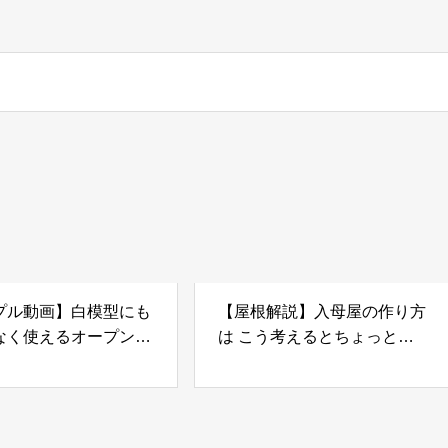
プル動画】白模型にも
【屋根解説】入母屋の作り方
なく使えるオープンな
は こう考えるとちょっと簡
ス用材料の紹介
単 になったりする