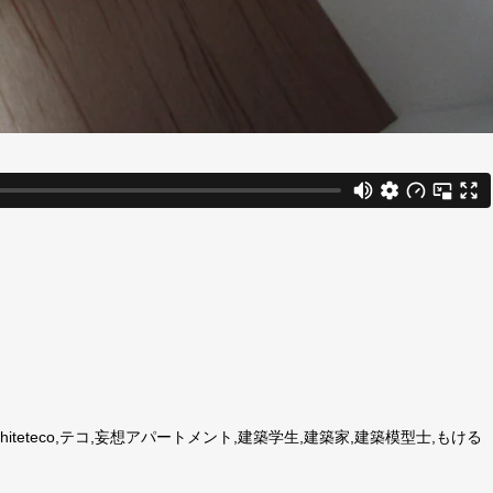
iteteco,テコ,妄想アパートメント,建築学生,建築家,建築模型士,もける