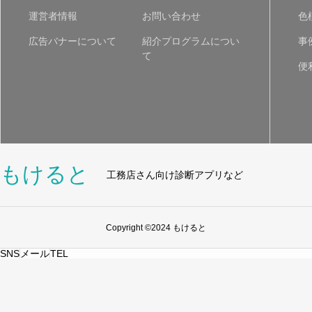
運営者情報
お問い合わせ
色
広告バナーについて
紹介プログラムについ
事
て
便
もけると
工務店さん向け診断アプリなど
Copyright ©2024 もけると
SNS
メール
TEL