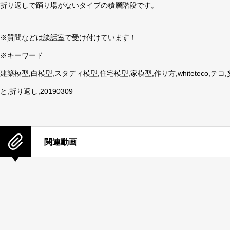
折り返しで踊り場がないタイプの積層階段です。
※質問などは談話室で受け付けています！
※キーワード
建築模型,白模型,スタディ模型,住宅模型,家模型,作り方,whiteteco,
と,折り返し,20190309
関連動画