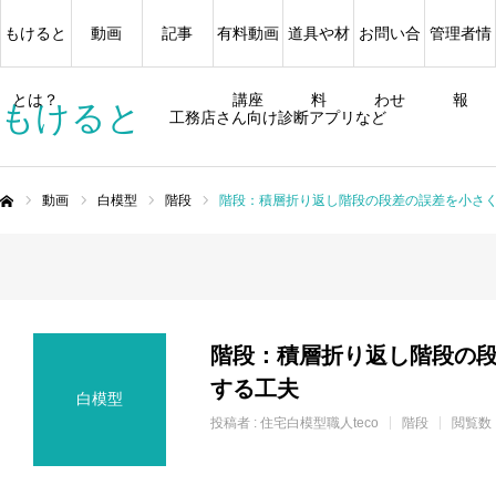
もけると
動画
記事
有料動画
道具や材
お問い合
管理者情
とは？
講座
料
わせ
報
もけると
工務店さん向け診断アプリなど
動画
白模型
階段
階段：積層折り返し階段の段差の誤差を小さ
ム
階段：積層折り返し階段の
する工夫
白模型
投稿者 :
住宅白模型職人teco
階段
閲覧数：