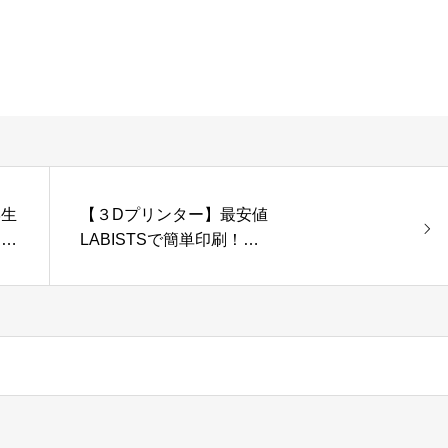
学生
【３Dプリンター】最安値
ンジ
LABISTSで簡単印刷！？
家模
住宅模型活用のメリット&
デメリット