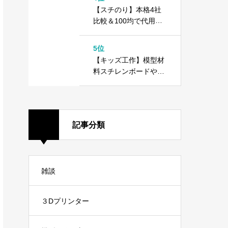
方
【スチのり】本格4社
比較＆100均で代用で
きる！？木工用ボンド
との違いは？
5位
【キッズ工作】模型材
料スチレンボードや10
0均ダイソーカラーボ
ードで工作しよう！
記事分類
雑談
３Dプリンター