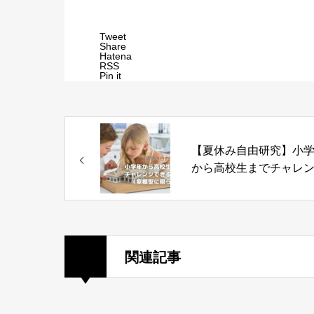
Tweet
Share
Hatena
RSS
Pin it
【夏休み自由研究】小
から高校生までチャレ
できる建築模型動画（
型に限らず）
関連記事