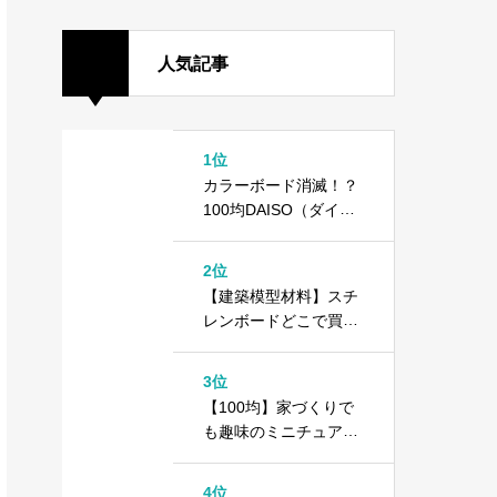
人気記事
1位
カラーボード消滅！？
100均DAISO（ダイソ
ー）で異変が起きてい
ます
2位
【建築模型材料】スチ
レンボードどこで買え
る？＋100均ダイソー
カラーボード
3位
【100均】家づくりで
も趣味のミニチュアで
もOK！1000円以内で
できる住宅模型の作り
4位