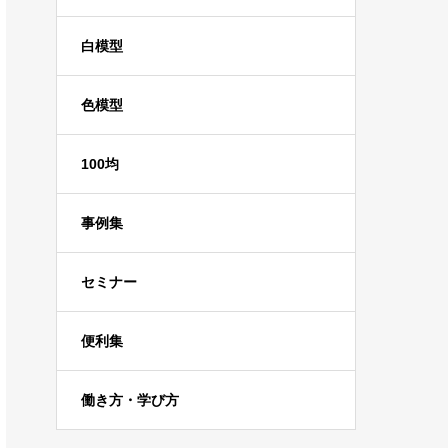
白模型
色模型
100均
事例集
セミナー
便利集
働き方・学び方