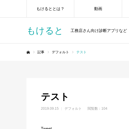
もけるととは？
動画
もけると
工務店さん向け診断アプリなど
記事
デフォルト
テスト
ホーム
テスト
2019.09.15
デフォルト
閲覧数：104
Tweet