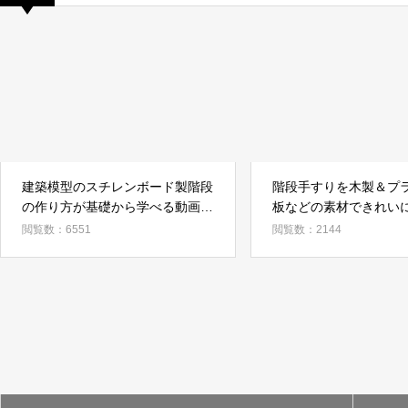
建築模型のスチレンボード製階段
階段手すりを木製＆プ
の作り方が基礎から学べる動画4
板などの素材できれい
本まとめ
まとめ
閲覧数：6551
閲覧数：2144