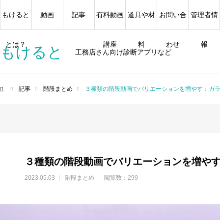
もけると
動画
記事
有料動画
道具や材
お問い合
管理者情
とは？
講座
料
わせ
報
もけると
工務店さん向け診断アプリなど
記事
階段まとめ
３種類の階段動画でバリエーションを増やす：ガラ
ム
３種類の階段動画でバリエーションを増やす
2023.05.03
階段まとめ
閲覧数：299