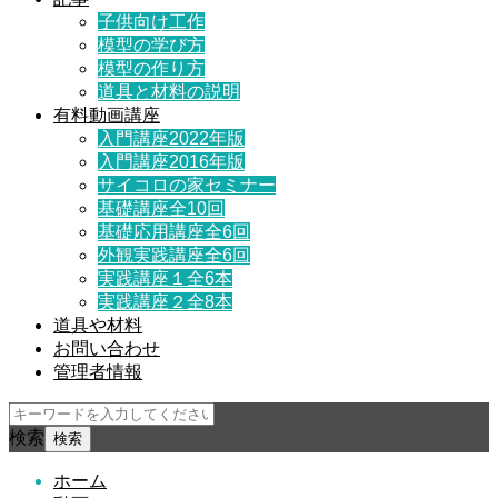
子供向け工作
模型の学び方
模型の作り方
道具と材料の説明
有料動画講座
入門講座2022年版
入門講座2016年版
サイコロの家セミナー
基礎講座全10回
基礎応用講座全6回
外観実践講座全6回
実践講座１全6本
実践講座２全8本
道具や材料
お問い合わせ
管理者情報
検索
ホーム