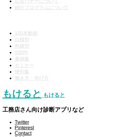
広告バナーについて
紹介プログラムについて
動画分類
100本動画
白模型
色模型
100均
事例集
セミナー
便利集
働き方・学び方
もけると
もけると
工務店さん向け診断アプリなど
Twitter
Pinterest
Contact