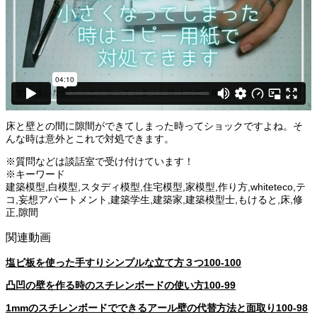
床と壁との間に隙間ができてしまった時ってショックですよね。そ
んな時は意外とこれで対処できます。
※質問などは談話室で受け付けています！
※キーワード
建築模型,白模型,スタディ模型,住宅模型,家模型,作り方,whiteteco,テ
コ,妄想アパートメント,建築学生,建築家,建築模型士,もけると,床,修
正,隙間
関連動画
塩ビ板を使った手すりシンプルな立て方３つ100-100
凸凹の壁を作る時のスチレンボードの使い方100-99
1mmのスチレンボードでできるアール壁の代替方法と面取り100-98