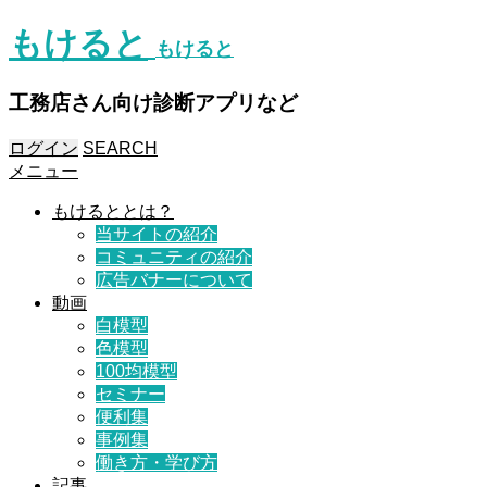
もけると
もけると
工務店さん向け診断アプリなど
ログイン
SEARCH
メニュー
もけるととは？
当サイトの紹介
コミュニティの紹介
広告バナーについて
動画
白模型
色模型
100均模型
セミナー
便利集
事例集
働き方・学び方
記事