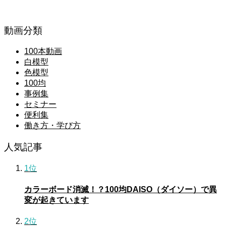
動画分類
100本動画
白模型
色模型
100均
事例集
セミナー
便利集
働き方・学び方
人気記事
1位
カラーボード消滅！？100均DAISO（ダイソー）で異
変が起きています
2位