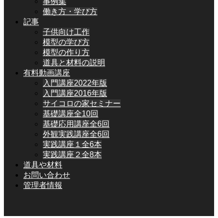
事例集
働き方・学び方
記事
子供向け工作
模型の学び方
模型の作り方
道具と材料の説明
有料動画講座
入門講座2022年版
入門講座2016年版
サイコロの家セミナー
基礎講座全10回
基礎応用講座全6回
外観実践講座全6回
実践講座１全6本
実践講座２全8本
道具や材料
お問い合わせ
管理者情報