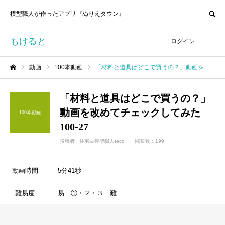
SEARCH
模型職人が作ったアプリ『ぬりえタウン』
もけると
ログイン
動画
100本動画
「材料と道具はどこで買うの？」動画を改めてチェックしてみた100-27
ホーム
「材料と道具はどこで買うの？」
動画を改めてチェックしてみた
100本動画
100-27
投稿者 :
住宅白模型職人teco
閲覧数：199
動画時間
5分41秒
難易度
易 ①・２・３ 難