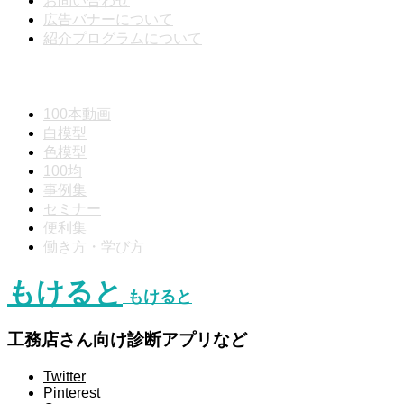
お問い合わせ
広告バナーについて
紹介プログラムについて
動画分類
100本動画
白模型
色模型
100均
事例集
セミナー
便利集
働き方・学び方
もけると
もけると
工務店さん向け診断アプリなど
Twitter
Pinterest