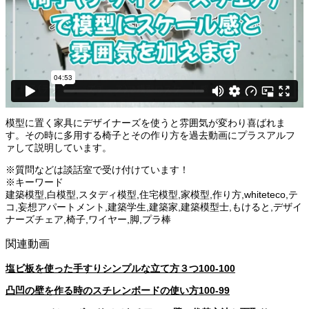
模型に置く家具にデザイナーズを使うと雰囲気が変わり喜ばれま
す。その時に多用する椅子とその作り方を過去動画にプラスアルフ
ァして説明しています。
※質問などは談話室で受け付けています！
※キーワード
建築模型,白模型,スタディ模型,住宅模型,家模型,作り方,whiteteco,テ
コ,妄想アパートメント,建築学生,建築家,建築模型士,もけると,デザイ
ナーズチェア,椅子,ワイヤー,脚,プラ棒
関連動画
塩ビ板を使った手すりシンプルな立て方３つ100-100
凸凹の壁を作る時のスチレンボードの使い方100-99