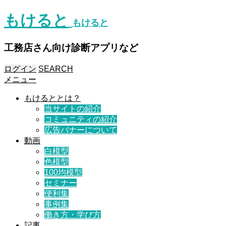
もけると
もけると
工務店さん向け診断アプリなど
ログイン
SEARCH
メニュー
もけるととは？
当サイトの紹介
コミュニティの紹介
広告バナーについて
動画
白模型
色模型
100均模型
セミナー
便利集
事例集
働き方・学び方
記事