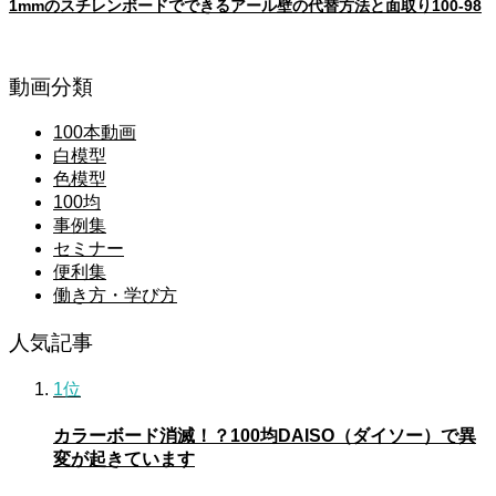
1mmのスチレンボードでできるアール壁の代替方法と面取り100-98
動画分類
100本動画
白模型
色模型
100均
事例集
セミナー
便利集
働き方・学び方
人気記事
1位
カラーボード消滅！？100均DAISO（ダイソー）で異
変が起きています