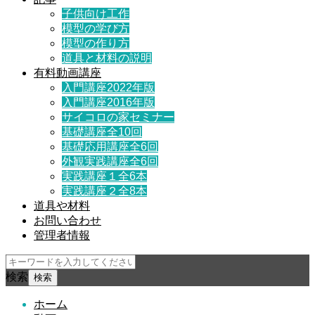
子供向け工作
模型の学び方
模型の作り方
道具と材料の説明
有料動画講座
入門講座2022年版
入門講座2016年版
サイコロの家セミナー
基礎講座全10回
基礎応用講座全6回
外観実践講座全6回
実践講座１全6本
実践講座２全8本
道具や材料
お問い合わせ
管理者情報
検索
ホーム