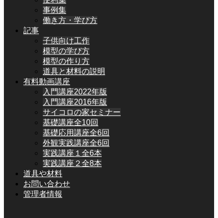
事例集
働き方・学び方
記事
子供向け工作
模型の学び方
模型の作り方
道具と材料の説明
有料動画講座
入門講座2022年版
入門講座2016年版
サイコロの家セミナー
基礎講座全10回
基礎応用講座全6回
外観実践講座全6回
実践講座１全6本
実践講座２全8本
道具や材料
お問い合わせ
管理者情報