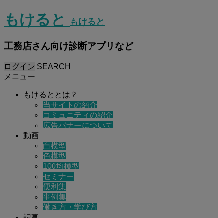
もけると
もけると
工務店さん向け診断アプリなど
ログイン
SEARCH
メニュー
もけるととは？
当サイトの紹介
コミュニティの紹介
広告バナーについて
動画
白模型
色模型
100均模型
セミナー
便利集
事例集
働き方・学び方
記事