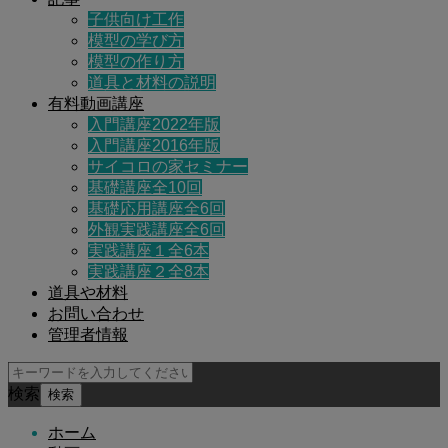
子供向け工作
模型の学び方
模型の作り方
道具と材料の説明
有料動画講座
入門講座2022年版
入門講座2016年版
サイコロの家セミナー
基礎講座全10回
基礎応用講座全6回
外観実践講座全6回
実践講座１全6本
実践講座２全8本
道具や材料
お問い合わせ
管理者情報
検索
ホーム