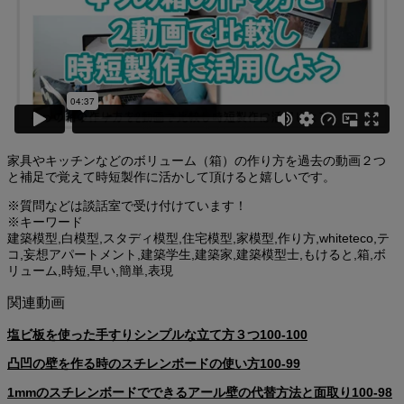
家具やキッチンなどのボリューム（箱）の作り方を過去の動画２つ
と補足で覚えて時短製作に活かして頂けると嬉しいです。
※質問などは談話室で受け付けています！
※キーワード
建築模型,白模型,スタディ模型,住宅模型,家模型,作り方,whiteteco,テ
コ,妄想アパートメント,建築学生,建築家,建築模型士,もけると,箱,ボ
リューム,時短,早い,簡単,表現
関連動画
塩ビ板を使った手すりシンプルな立て方３つ100-100
凸凹の壁を作る時のスチレンボードの使い方100-99
1mmのスチレンボードでできるアール壁の代替方法と面取り100-98