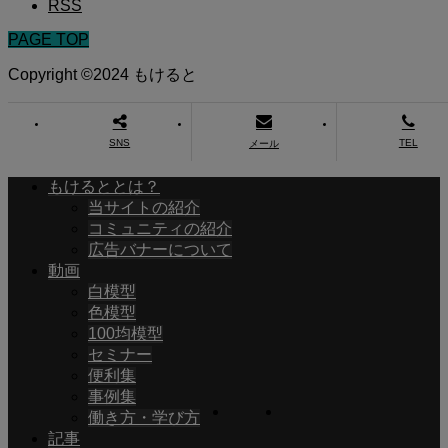
RSS
PAGE TOP
Copyright ©2024 もけると
SNS
TEL
メール
もけるととは？
当サイトの紹介
コミュニティの紹介
広告バナーについて
動画
白模型
色模型
100均模型
セミナー
便利集
事例集
働き方・学び方
記事