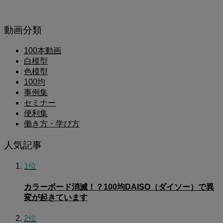
動画分類
100本動画
白模型
色模型
100均
事例集
セミナー
便利集
働き方・学び方
人気記事
1位
カラーボード消滅！？100均DAISO（ダイソー）で異
変が起きています
2位