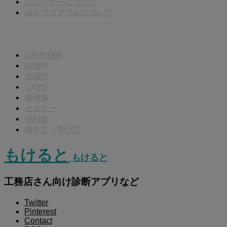
広告バナーについて
紹介プログラムについて
動画分類
100本動画
白模型
色模型
100均
事例集
セミナー
便利集
働き方・学び方
もけると
もけると
工務店さん向け診断アプリなど
Twitter
Pinterest
Contact