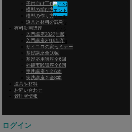
子供向け工作
模型の学び方
模型の作り方
道具と材料の説明
有料動画講座
入門講座2022年版
入門講座2016年版
サイコロの家セミナー
基礎講座全10回
基礎応用講座全6回
外観実践講座全6回
実践講座１全6本
実践講座２全8本
道具や材料
お問い合わせ
管理者情報
ログイン