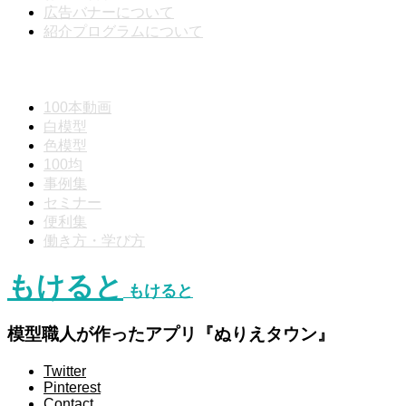
広告バナーについて
紹介プログラムについて
動画分類
100本動画
白模型
色模型
100均
事例集
セミナー
便利集
働き方・学び方
もけると
もけると
模型職人が作ったアプリ『ぬりえタウン』
Twitter
Pinterest
Contact