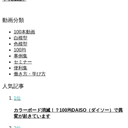
動画分類
100本動画
白模型
色模型
100均
事例集
セミナー
便利集
働き方・学び方
人気記事
1位
カラーボード消滅！？100均DAISO（ダイソー）で異
変が起きています