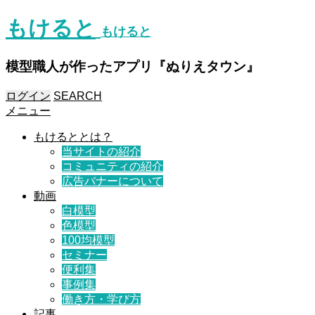
もけると
もけると
模型職人が作ったアプリ『ぬりえタウン』
ログイン
SEARCH
メニュー
もけるととは？
当サイトの紹介
コミュニティの紹介
広告バナーについて
動画
白模型
色模型
100均模型
セミナー
便利集
事例集
働き方・学び方
記事