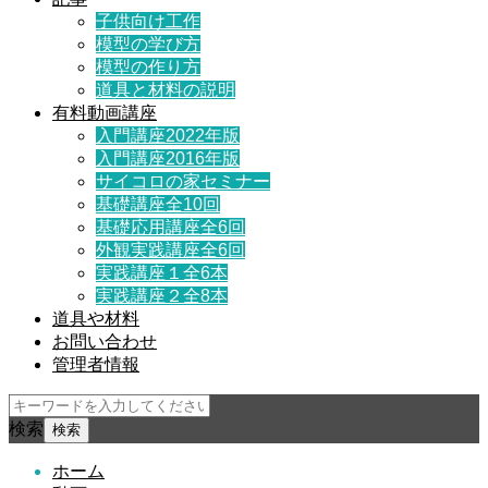
子供向け工作
模型の学び方
模型の作り方
道具と材料の説明
有料動画講座
入門講座2022年版
入門講座2016年版
サイコロの家セミナー
基礎講座全10回
基礎応用講座全6回
外観実践講座全6回
実践講座１全6本
実践講座２全8本
道具や材料
お問い合わせ
管理者情報
検索
ホーム