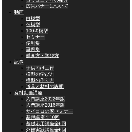
広告バナーについて
動画
白模型
色模型
100均模型
セミナー
便利集
事例集
働き方・学び方
記事
子供向け工作
模型の学び方
模型の作り方
道具と材料の説明
有料動画講座
入門講座2022年版
入門講座2016年版
サイコロの家セミナー
基礎講座全10回
基礎応用講座全6回
外観実践講座全6回