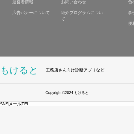
運営者情報
お問い合わせ
色
広告バナーについて
紹介プログラムについ
事
て
便
もけると
工務店さん向け診断アプリなど
Copyright ©2024 もけると
SNS
メール
TEL