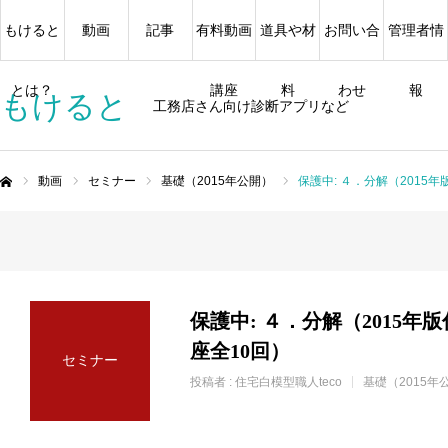
もけると
動画
記事
有料動画
道具や材
お問い合
管理者情
とは？
講座
料
わせ
報
もけると
工務店さん向け診断アプリなど
動画
セミナー
基礎（2015年公開）
保護中: ４．分解（2015
ム
保護中: ４．分解（2015年
座全10回）
セミナー
投稿者 :
住宅白模型職人teco
基礎（2015年