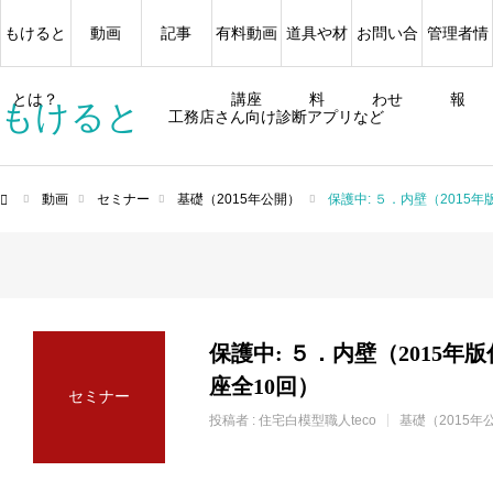
もけると
動画
記事
有料動画
道具や材
お問い合
管理者情
とは？
講座
料
わせ
報
もけると
工務店さん向け診断アプリなど
動画
セミナー
基礎（2015年公開）
保護中: ５．内壁（2015
ム
保護中: ５．内壁（2015年
座全10回）
セミナー
投稿者 :
住宅白模型職人teco
基礎（2015年