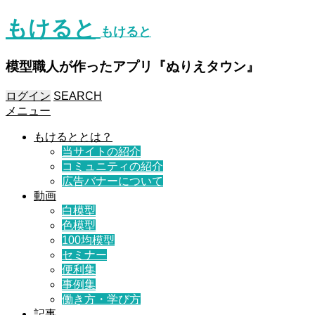
もけると
もけると
模型職人が作ったアプリ『ぬりえタウン』
ログイン
SEARCH
メニュー
もけるととは？
当サイトの紹介
コミュニティの紹介
広告バナーについて
動画
白模型
色模型
100均模型
セミナー
便利集
事例集
働き方・学び方
記事