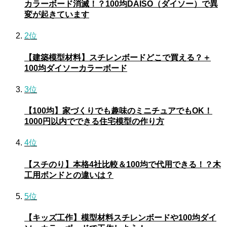
カラーボード消滅！？100均DAISO（ダイソー）で異
変が起きています
2位
【建築模型材料】スチレンボードどこで買える？＋
100均ダイソーカラーボード
3位
【100均】家づくりでも趣味のミニチュアでもOK！
1000円以内でできる住宅模型の作り方
4位
【スチのり】本格4社比較＆100均で代用できる！？木
工用ボンドとの違いは？
5位
【キッズ工作】模型材料スチレンボードや100均ダイ