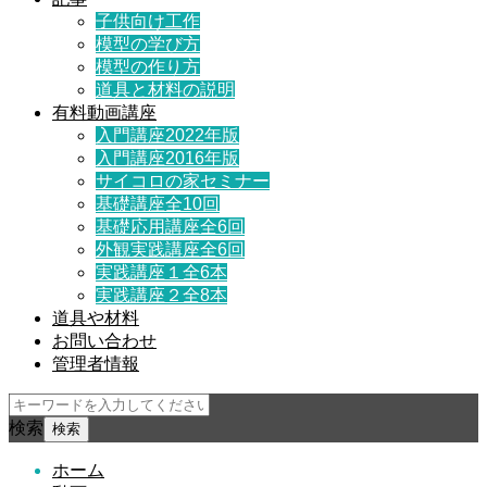
子供向け工作
模型の学び方
模型の作り方
道具と材料の説明
有料動画講座
入門講座2022年版
入門講座2016年版
サイコロの家セミナー
基礎講座全10回
基礎応用講座全6回
外観実践講座全6回
実践講座１全6本
実践講座２全8本
道具や材料
お問い合わせ
管理者情報
検索
ホーム