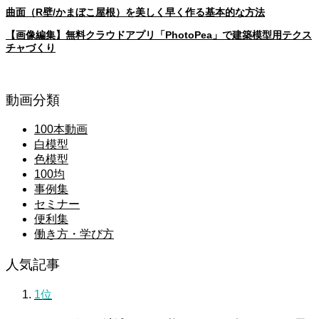
曲面（R壁/かまぼこ屋根）を美しく早く作る基本的な方法
【画像編集】無料クラウドアプリ「PhotoPea」で建築模型用テクス
チャづくり
動画分類
100本動画
白模型
色模型
100均
事例集
セミナー
便利集
働き方・学び方
人気記事
1位