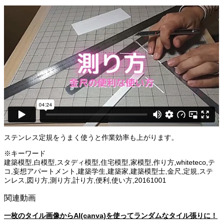
ステンレス定規をうまく使うと作業効率も上がります。
※キーワード
建築模型,白模型,スタディ模型,住宅模型,家模型,作り方,whiteteco,テ
コ,妄想アパートメント,建築学生,建築家,建築模型士,金尺,定規,ステ
ンレス,図り方,測り方,計り方,便利,使い方,20161001
関連動画
一枚のタイル画像からAI(canva)を使ってランダムなタイル張りに！