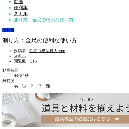
動画
便利集
スキル
測り方：金尺の便利な使い方
便利集
測り方：金尺の便利な使い方
投稿者 :
住宅白模型職人teco
スキル
閲覧数：116
動画時間
4分24秒
難易度
易 ①・２・３ 難