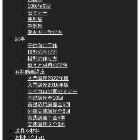
100均模型
セミナー
便利集
事例集
働き方・学び方
記事
子供向け工作
模型の学び方
模型の作り方
道具と材料の説明
有料動画講座
入門講座2022年版
入門講座2016年版
サイコロの家セミナー
基礎講座全10回
基礎応用講座全6回
外観実践講座全6回
実践講座１全6本
実践講座２全8本
道具や材料
お問い合わせ