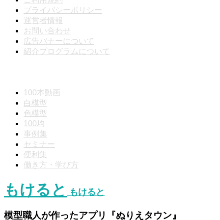
プライバシーポリシー
運営者情報
お問い合わせ
広告バナーについて
紹介プログラムについて
動画分類
100本動画
白模型
色模型
100均
事例集
セミナー
便利集
働き方・学び方
もけると
もけると
模型職人が作ったアプリ『ぬりえタウン』