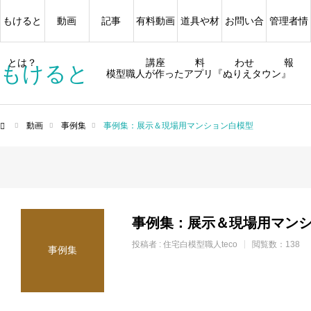
もけると
動画
記事
有料動画
道具や材
お問い合
管理者情
とは？
講座
料
わせ
報
もけると
模型職人が作ったアプリ『ぬりえタウン』
動画
事例集
事例集：展示＆現場用マンション白模型
ム
事例集：展示＆現場用マン
投稿者 :
住宅白模型職人teco
閲覧数：138
事例集