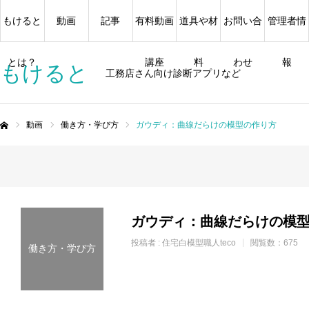
もけると
動画
記事
有料動画
道具や材
お問い合
管理者情
とは？
講座
料
わせ
報
もけると
工務店さん向け診断アプリなど
動画
働き方・学び方
ガウディ：曲線だらけの模型の作り方
ム
ガウディ：曲線だらけの模
投稿者 :
住宅白模型職人teco
閲覧数：675
働き方・学び方