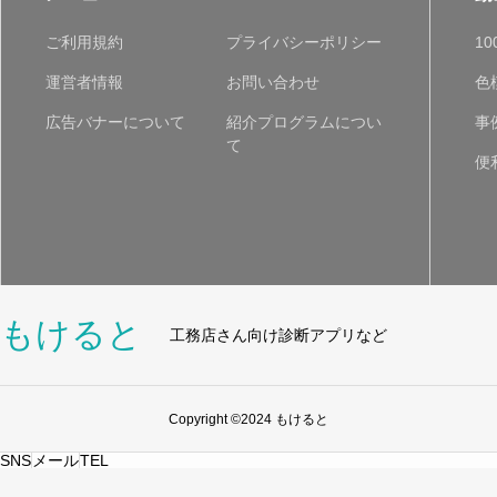
ご利用規約
プライバシーポリシー
1
運営者情報
お問い合わせ
色
広告バナーについて
紹介プログラムについ
事
て
便
もけると
工務店さん向け診断アプリなど
Copyright ©2024 もけると
SNS
メール
TEL