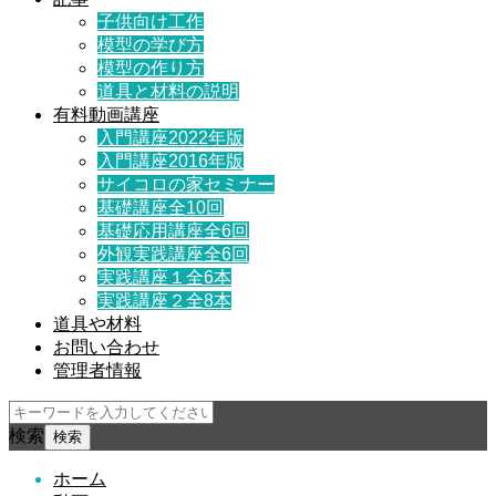
子供向け工作
模型の学び方
模型の作り方
道具と材料の説明
有料動画講座
入門講座2022年版
入門講座2016年版
サイコロの家セミナー
基礎講座全10回
基礎応用講座全6回
外観実践講座全6回
実践講座１全6本
実践講座２全8本
道具や材料
お問い合わせ
管理者情報
検索
ホーム