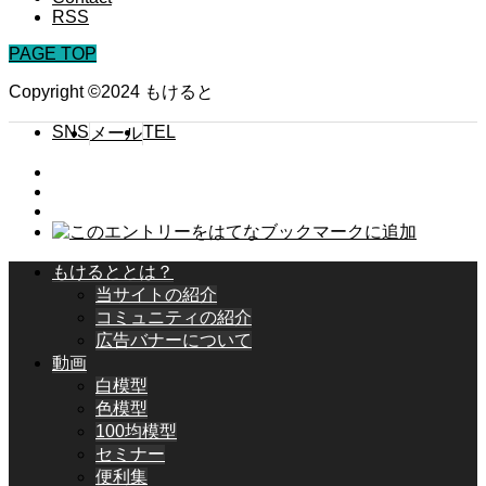
RSS
PAGE TOP
Copyright ©2024 もけると
SNS
TEL
メール
もけるととは？
当サイトの紹介
コミュニティの紹介
広告バナーについて
動画
白模型
色模型
100均模型
セミナー
便利集