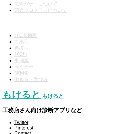
広告バナーについて
紹介プログラムについて
動画分類
100本動画
白模型
色模型
100均
事例集
セミナー
便利集
働き方・学び方
もけると
もけると
工務店さん向け診断アプリなど
Twitter
Pinterest
Contact