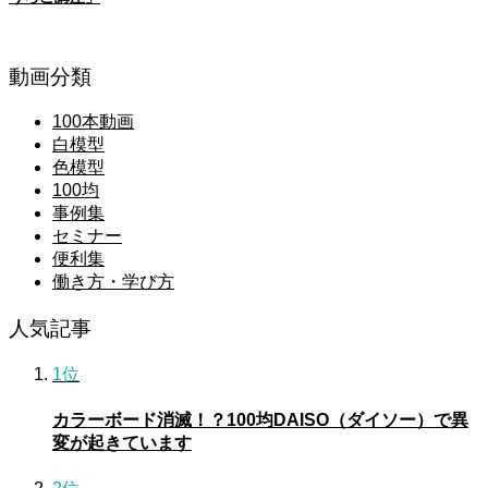
動画分類
100本動画
白模型
色模型
100均
事例集
セミナー
便利集
働き方・学び方
人気記事
1位
カラーボード消滅！？100均DAISO（ダイソー）で異
変が起きています