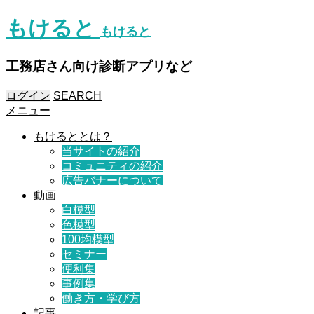
もけると
もけると
工務店さん向け診断アプリなど
ログイン
SEARCH
メニュー
もけるととは？
当サイトの紹介
コミュニティの紹介
広告バナーについて
動画
白模型
色模型
100均模型
セミナー
便利集
事例集
働き方・学び方
記事