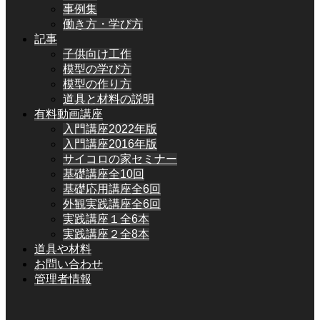
事例集
働き方・学び方
記事
子供向け工作
模型の学び方
模型の作り方
道具と材料の説明
有料動画講座
入門講座2022年版
入門講座2016年版
サイコロの家セミナー
基礎講座全10回
基礎応用講座全6回
外観実践講座全6回
実践講座１全6本
実践講座２全8本
道具や材料
お問い合わせ
管理者情報