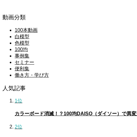
動画分類
100本動画
白模型
色模型
100均
事例集
セミナー
便利集
働き方・学び方
人気記事
1位
カラーボード消滅！？100均DAISO（ダイソー）で異
2位