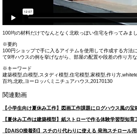
100均の材料だけでなんとなく北欧っぽい住宅を作ってみま
※要約
100円ショップで手に入るアイテムを使用して作成する方
て9坪ハウスの例を挙げながら、部屋の配置や段差の作り方な
※キーワード
建築模型,白模型,スタディ模型,住宅模型,家模型,作り方,whitete
百均,北欧,ヨーロッパ,ミニチュアハウス,20170130
関連動画
【小学生向け夏休み工作】図画工作課題にログハウス風の宝
【夏休み工作は建築模型】紙ストローで作る体験学習型知育
【DAISO接着剤】スチのり代わりに使える 発泡スチロール