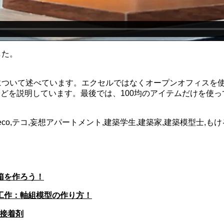
した。
法について述べています。エクセルではなくオープンオフィスを
どを説明しています。最後では、100均のアイテムだけを使
co,テコ,妄想アパートメント,建築学生,建築家,建築模型士,もけると,1
箱を作ろう！
工作：軸組模型の作り方！
用接着剤