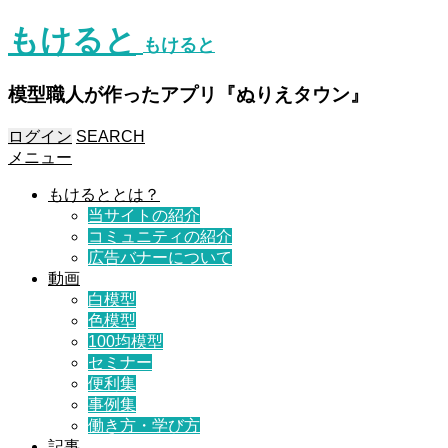
もけると
もけると
模型職人が作ったアプリ『ぬりえタウン』
ログイン
SEARCH
メニュー
もけるととは？
当サイトの紹介
コミュニティの紹介
広告バナーについて
動画
白模型
色模型
100均模型
セミナー
便利集
事例集
働き方・学び方
記事