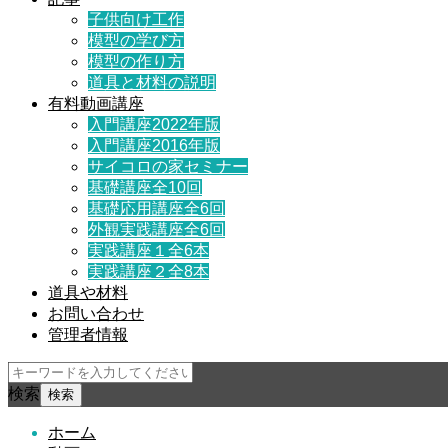
子供向け工作
模型の学び方
模型の作り方
道具と材料の説明
有料動画講座
入門講座2022年版
入門講座2016年版
サイコロの家セミナー
基礎講座全10回
基礎応用講座全6回
外観実践講座全6回
実践講座１全6本
実践講座２全8本
道具や材料
お問い合わせ
管理者情報
検索
ホーム