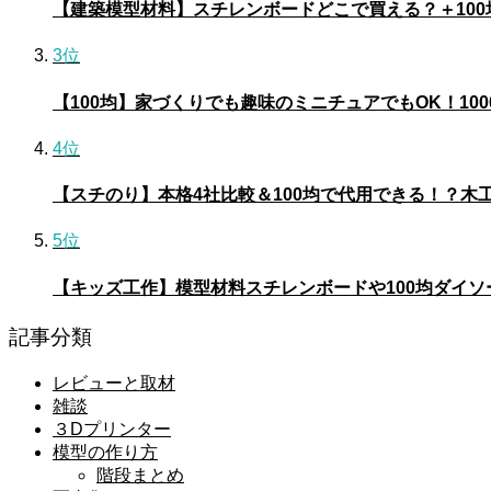
【建築模型材料】スチレンボードどこで買える？＋10
3位
【100均】家づくりでも趣味のミニチュアでもOK！10
4位
【スチのり】本格4社比較＆100均で代用できる！？木
5位
【キッズ工作】模型材料スチレンボードや100均ダイ
記事分類
レビューと取材
雑談
３Dプリンター
模型の作り方
階段まとめ