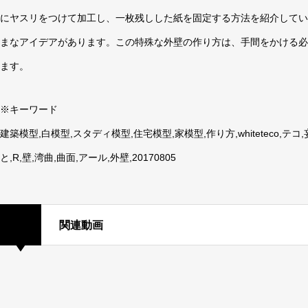
にヤスリをつけて加工し、一枚残しした紙を固定する方法を紹介してい
まなアイデアがあります。この特殊な外壁の作り方は、手間をかける必
ます。
※キーワード
建築模型,白模型,スタディ模型,住宅模型,家模型,作り方,whiteteco,
と,R,壁,湾曲,曲面,アール,外壁,20170805
関連動画