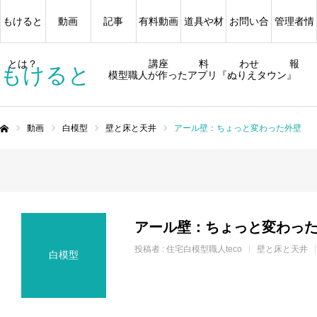
もけると
動画
記事
有料動画
道具や材
お問い合
管理者情
とは？
講座
料
わせ
報
もけると
模型職人が作ったアプリ『ぬりえタウン』
動画
白模型
壁と床と天井
アール壁：ちょっと変わった外壁
ム
アール壁：ちょっと変わっ
投稿者 :
住宅白模型職人teco
壁と床と天井
白模型