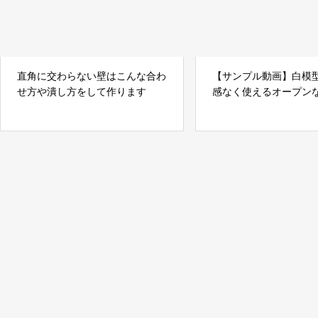
直角に交わらない壁はこんな合わ
【サンプル動画】白模
せ方や潰し方をして作ります
感なく使えるオープン
用材料の紹介