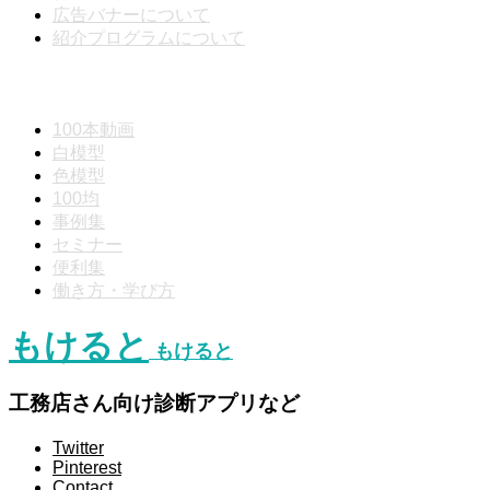
広告バナーについて
紹介プログラムについて
動画分類
100本動画
白模型
色模型
100均
事例集
セミナー
便利集
働き方・学び方
もけると
もけると
工務店さん向け診断アプリなど
Twitter
Pinterest
Contact