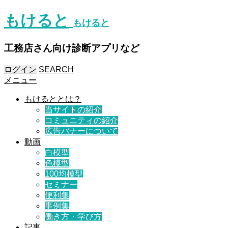
もけると
もけると
工務店さん向け診断アプリなど
ログイン
SEARCH
メニュー
もけるととは？
当サイトの紹介
コミュニティの紹介
広告バナーについて
動画
白模型
色模型
100均模型
セミナー
便利集
事例集
働き方・学び方
記事