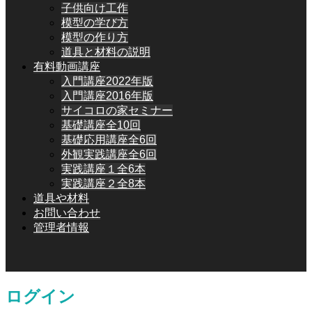
子供向け工作
模型の学び方
模型の作り方
道具と材料の説明
有料動画講座
入門講座2022年版
入門講座2016年版
サイコロの家セミナー
基礎講座全10回
基礎応用講座全6回
外観実践講座全6回
実践講座１全6本
実践講座２全8本
道具や材料
お問い合わせ
管理者情報
ログイン