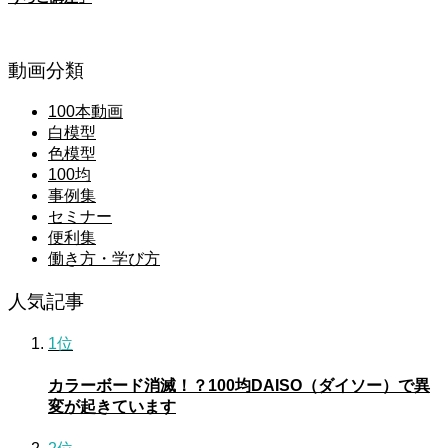
動画分類
100本動画
白模型
色模型
100均
事例集
セミナー
便利集
働き方・学び方
人気記事
1位
カラーボード消滅！？100均DAISO（ダイソー）で異
変が起きています