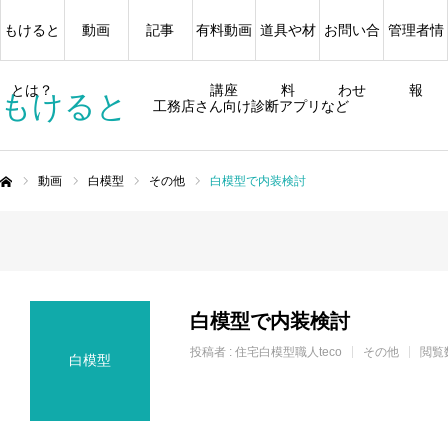
もけると
動画
記事
有料動画
道具や材
お問い合
管理者情
とは？
講座
料
わせ
報
もけると
工務店さん向け診断アプリなど
動画
白模型
その他
白模型で内装検討
ム
白模型で内装検討
投稿者 :
住宅白模型職人teco
その他
閲覧
白模型