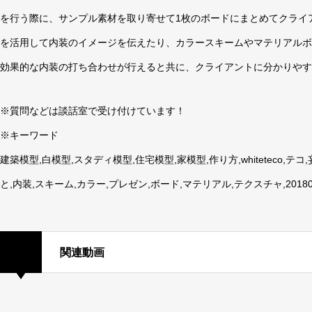
を行う際に、サンプル素材を取り寄せて1枚のボードにまとめてクライ
を活用して内装のイメージを伝えたり、カラースキームやマテリアルボ
効果的な内装の打ち合わせが行えると共に、クライアントに分かりやす
※質問などは談話室で受け付けています！
※キーワード
建築模型,白模型,スタディ模型,住宅模型,家模型,作り方,whiteteco,
と,内装,スキーム,カラー,プレゼン,ボード,マテリアル,テクスチャ,20180
関連動画