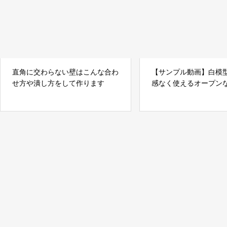
直角に交わらない壁はこんな合わ
【サンプル動画】白模
せ方や潰し方をして作ります
感なく使えるオープン
用材料の紹介