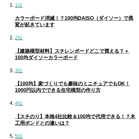
1位
カラーボード消滅！？100均DAISO（ダイソー）で異
変が起きています
2位
【建築模型材料】スチレンボードどこで買える？＋
100均ダイソーカラーボード
3位
【100均】家づくりでも趣味のミニチュアでもOK！
1000円以内でできる住宅模型の作り方
4位
【スチのり】本格4社比較＆100均で代用できる！？木
工用ボンドとの違いは？
5位