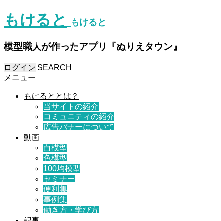
もけると
もけると
模型職人が作ったアプリ『ぬりえタウン』
ログイン
SEARCH
メニュー
もけるととは？
当サイトの紹介
コミュニティの紹介
広告バナーについて
動画
白模型
色模型
100均模型
セミナー
便利集
事例集
働き方・学び方
記事