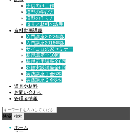
子供向け工作
模型の学び方
模型の作り方
道具と材料の説明
有料動画講座
入門講座2022年版
入門講座2016年版
サイコロの家セミナー
基礎講座全10回
基礎応用講座全6回
外観実践講座全6回
実践講座１全6本
実践講座２全8本
道具や材料
お問い合わせ
管理者情報
検索
ホーム