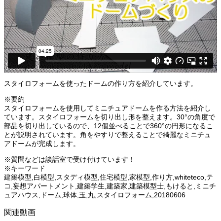
スタイロフォームを使ったドームの作り方を紹介しています。
※要約
スタイロフォームを使用してミニチュアドームを作る方法を紹介し
ています。スタイロフォームを切り出し形を整えます。30°の角度で
部品を切り出しているので、12個並べることで360°の円形になるこ
とが説明されています。角をやすりで整えることで綺麗なミニチュ
アドームが完成します。
※質問などは談話室で受け付けています！
※キーワード
建築模型,白模型,スタディ模型,住宅模型,家模型,作り方,whiteteco,テ
コ,妄想アパートメント,建築学生,建築家,建築模型士,もけると,ミニチ
ュアハウス,ドーム,球体,玉,丸,スタイロフォーム,20180606
関連動画