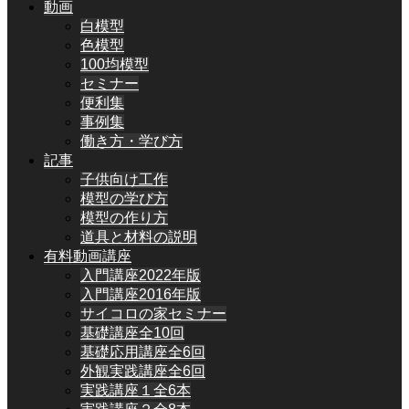
動画
白模型
色模型
100均模型
セミナー
便利集
事例集
働き方・学び方
記事
子供向け工作
模型の学び方
模型の作り方
道具と材料の説明
有料動画講座
入門講座2022年版
入門講座2016年版
サイコロの家セミナー
基礎講座全10回
基礎応用講座全6回
外観実践講座全6回
実践講座１全6本