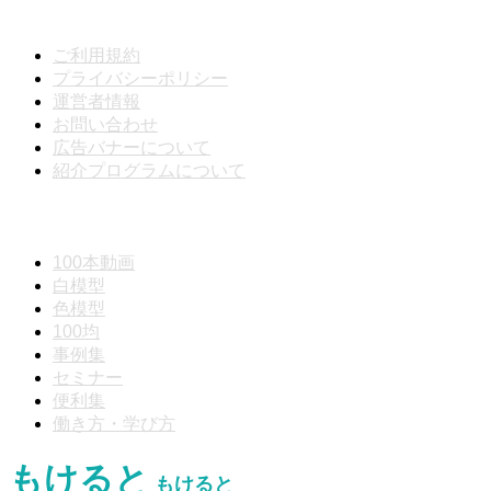
メニュー
ご利用規約
プライバシーポリシー
運営者情報
お問い合わせ
広告バナーについて
紹介プログラムについて
動画分類
100本動画
白模型
色模型
100均
事例集
セミナー
便利集
働き方・学び方
もけると
もけると