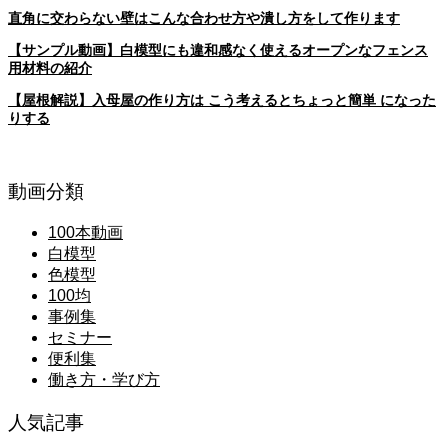
直角に交わらない壁はこんな合わせ方や潰し方をして作ります
【サンプル動画】白模型にも違和感なく使えるオープンなフェンス
用材料の紹介
【屋根解説】入母屋の作り方は こう考えるとちょっと簡単 になった
りする
動画分類
100本動画
白模型
色模型
100均
事例集
セミナー
便利集
働き方・学び方
人気記事