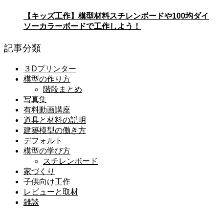
【キッズ工作】模型材料スチレンボードや100均ダイ
ソーカラーボードで工作しよう！
記事分類
３Dプリンター
模型の作り方
階段まとめ
写真集
有料動画講座
道具と材料の説明
建築模型の働き方
デフォルト
模型の学び方
スチレンボード
家づくり
子供向け工作
レビューと取材
雑談