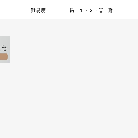
難易度
易 １・２・③ 難