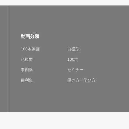
動画分類
100本動画
白模型
色模型
100均
事例集
セミナー
便利集
働き方・学び方