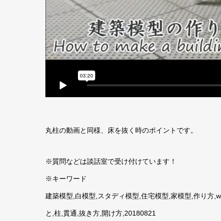
丸柱の動画と同様、床を抜く時のポイントです。
※質問などは談話室で受け付けています！
※キーワード
建築模型,白模型,スタディ模型,住宅模型,家模型,作り方,wh
と,柱,貫通,抜き方,開け方,20180821