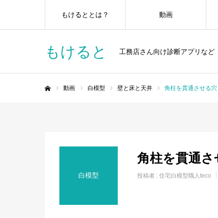
もけるととは？
動画
もけると
工務店さん向け診断アプリなど
動画
白模型
壁と床と天井
角柱を貫通させる穴
ホーム
角柱を貫通さ
白模型
投稿者 :
住宅白模型職人teco