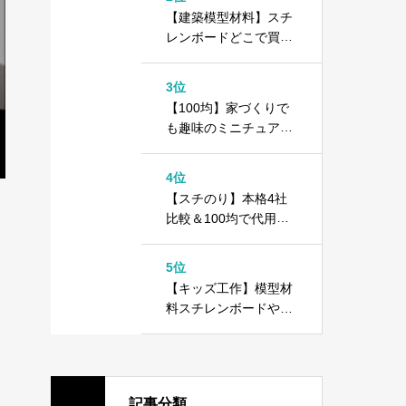
【建築模型材料】スチ
レンボードどこで買え
る？＋100均ダイソー
カラーボード
3位
【100均】家づくりで
も趣味のミニチュアで
もOK！1000円以内で
できる住宅模型の作り
4位
方
【スチのり】本格4社
比較＆100均で代用で
きる！？木工用ボンド
との違いは？
5位
【キッズ工作】模型材
料スチレンボードや10
0均ダイソーカラーボ
ードで工作しよう！
記事分類