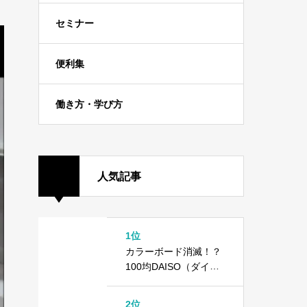
セミナー
便利集
働き方・学び方
人気記事
1位
カラーボード消滅！？
100均DAISO（ダイソ
ー）で異変が起きてい
ます
2位