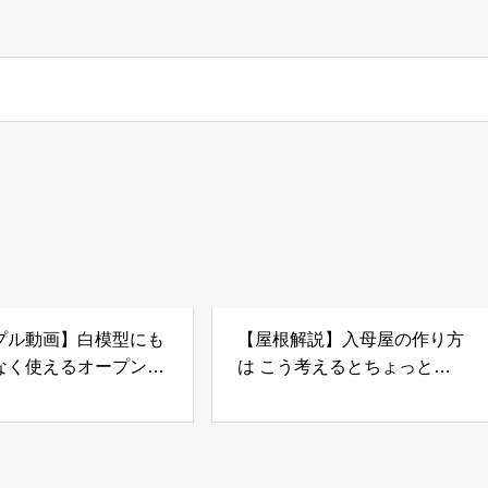
プル動画】白模型にも
【屋根解説】入母屋の作り方
なく使えるオープンな
は こう考えるとちょっと簡
ス用材料の紹介
単 になったりする