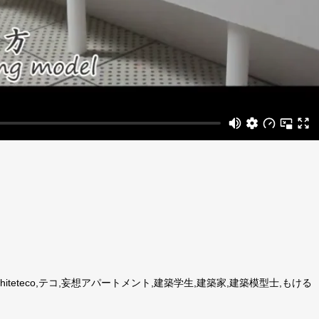
iteteco,テコ,妄想アパートメント,建築学生,建築家,建築模型士,もける