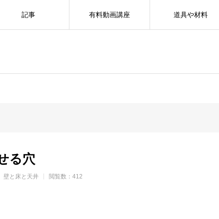
記事
有料動画講座
道具や材料
せる穴
壁と床と天井
閲覧数：412