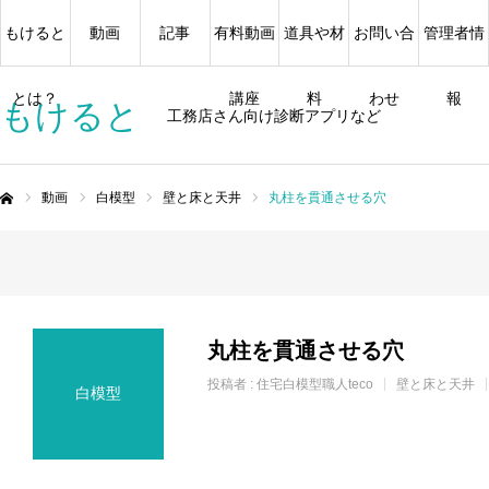
もけると
動画
記事
有料動画
道具や材
お問い合
管理者情
とは？
講座
料
わせ
報
もけると
工務店さん向け診断アプリなど
動画
白模型
壁と床と天井
丸柱を貫通させる穴
ム
丸柱を貫通させる穴
投稿者 :
住宅白模型職人teco
壁と床と天井
白模型