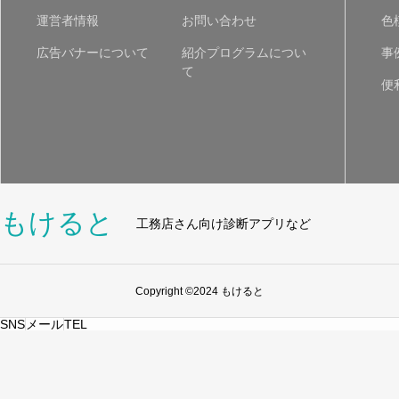
運営者情報
お問い合わせ
色
広告バナーについて
紹介プログラムについ
事
て
便
もけると
工務店さん向け診断アプリなど
Copyright ©2024 もけると
SNS
メール
TEL