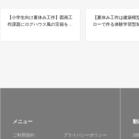
【小学生向け夏休み工作】図画工
【夏休み工作は建築模
作課題にログハウス風の宝箱を作
ローで作る体験学習型
ろう！
軸組模型の作り方！
メニュー
動
ご利用規約
プライバシーポリシー
1