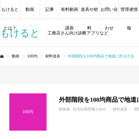
もけると
動画
記事
有料動画
道具や材
お問い合
管理者情
とは？
講座
料
わせ
報
もけると
工務店さん向け診断アプリなど
動画
100均
材料道具
外部階段を100均商品で地道に作る方法
ム
外部階段を100均商品で地道
投稿者 :
住宅白模型職人teco
材料道具
閲
100均