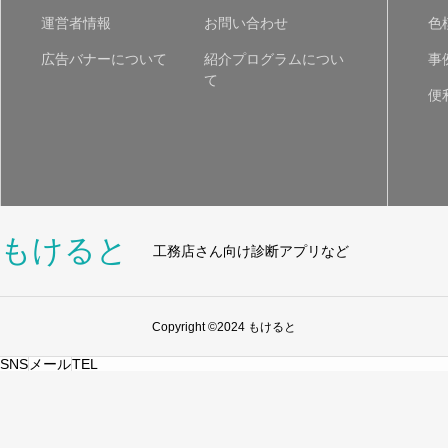
運営者情報
お問い合わせ
色
広告バナーについて
紹介プログラムについ
事
て
便
もけると
工務店さん向け診断アプリなど
Copyright ©2024 もけると
SNS
メール
TEL