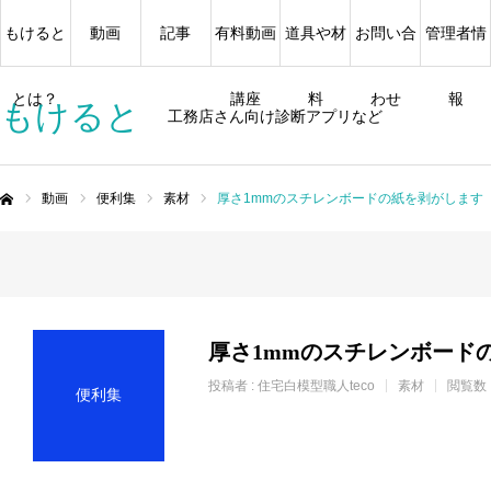
もけると
動画
記事
有料動画
道具や材
お問い合
管理者情
とは？
講座
料
わせ
報
もけると
工務店さん向け診断アプリなど
動画
便利集
素材
厚さ1mmのスチレンボードの紙を剥がします
ム
厚さ1mmのスチレンボード
投稿者 :
住宅白模型職人teco
素材
閲覧数：
便利集