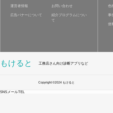
運営者情報
お問い合わせ
色
広告バナーについて
紹介プログラムについ
事
て
便
もけると
工務店さん向け診断アプリなど
Copyright ©2024 もけると
SNS
メール
TEL