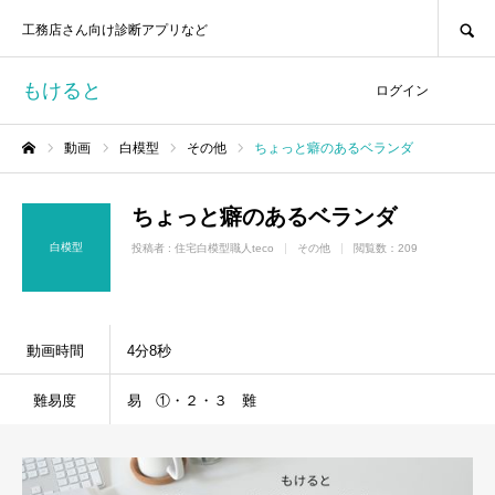
SEARCH
工務店さん向け診断アプリなど
もけると
ログイン
動画
白模型
その他
ちょっと癖のあるベランダ
ホーム
ちょっと癖のあるベランダ
白模型
投稿者 :
住宅白模型職人teco
その他
閲覧数：209
動画時間
4分8秒
難易度
易 ①・２・３ 難