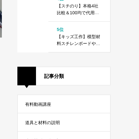
方
【スチのり】本格4社
比較＆100均で代用で
きる！？木工用ボンド
との違いは？
5位
【キッズ工作】模型材
料スチレンボードや10
0均ダイソーカラーボ
ードで工作しよう！
記事分類
有料動画講座
道具と材料の説明