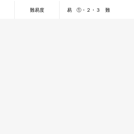
難易度
易 ①・２・３ 難