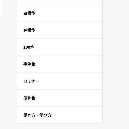
白模型
色模型
100均
事例集
セミナー
便利集
働き方・学び方