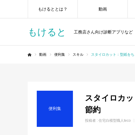
もけるととは？
動画
もけると
工務店さん向け診断アプリなど
動画
便利集
スキル
スタイロカット：型紙をち
ホーム
スタイロカッ
節約
便利集
投稿者 :
住宅白模型職人teco