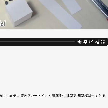
iteteco,テコ,妄想アパートメント,建築学生,建築家,建築模型士,もける