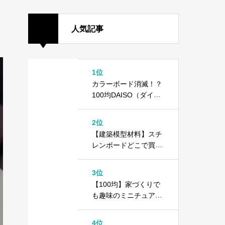
人気記事
1位
カラーボード消滅！？
100均DAISO（ダイソ
ー）で異変が起きてい
ます
2位
【建築模型材料】スチ
レンボードどこで買え
る？＋100均ダイソー
カラーボード
3位
【100均】家づくりで
も趣味のミニチュアで
もOK！1000円以内で
できる住宅模型の作り
4位