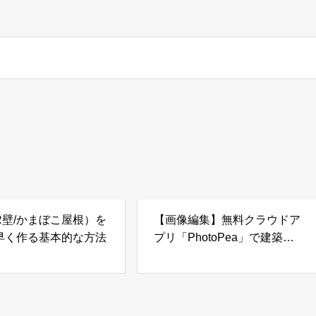
R壁/かまぼこ屋根）を
【画像編集】無料クラウドア
早く作る基本的な方法
プリ「PhotoPea」で建築模
型用テクスチャづくり