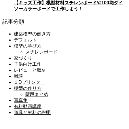
【キッズ工作】模型材料スチレンボードや100均ダイ
ソーカラーボードで工作しよう！
記事分類
建築模型の働き方
デフォルト
模型の学び方
スチレンボード
家づくり
子供向け工作
レビューと取材
雑談
３Dプリンター
模型の作り方
階段まとめ
写真集
有料動画講座
道具と材料の説明
メニュー