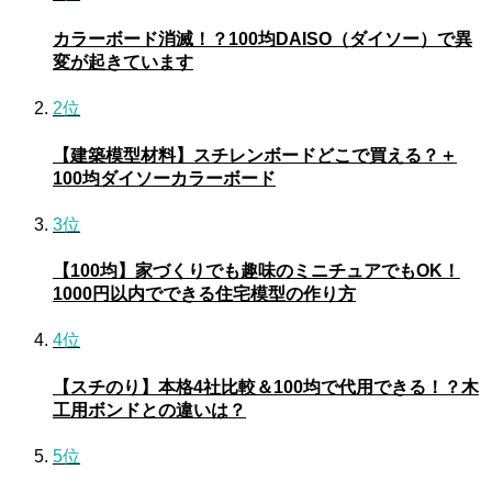
カラーボード消滅！？100均DAISO（ダイソー）で異
変が起きています
2位
【建築模型材料】スチレンボードどこで買える？＋
100均ダイソーカラーボード
3位
【100均】家づくりでも趣味のミニチュアでもOK！
1000円以内でできる住宅模型の作り方
4位
【スチのり】本格4社比較＆100均で代用できる！？木
工用ボンドとの違いは？
5位