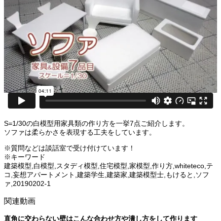
S=1/30の白模型用家具類の作り方を一挙7点ご紹介します。
ソファは柔らかさを表現する工夫をしています。
※質問などは談話室で受け付けています！
※キーワード
建築模型,白模型,スタディ模型,住宅模型,家模型,作り方,whiteteco,テ
コ,妄想アパートメント,建築学生,建築家,建築模型士,もけると,ソフ
ァ,20190202-1
関連動画
直角に交わらない壁はこんな合わせ方や潰し方をして作ります