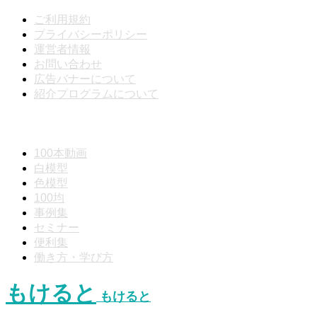
ご利用規約
プライバシーポリシー
運営者情報
お問い合わせ
広告バナーについて
紹介プログラムについて
動画分類
100本動画
白模型
色模型
100均
事例集
セミナー
便利集
働き方・学び方
もけると
もけると