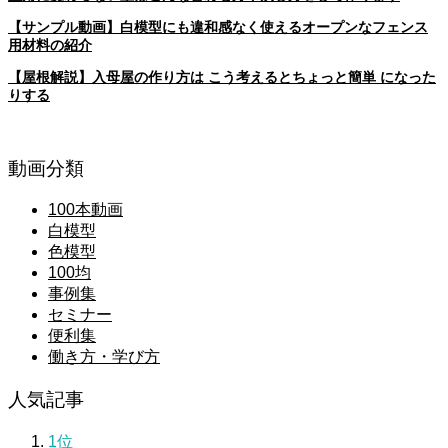
【サンプル動画】白模型にも違和感なく使えるオープンなフェンス
用材料の紹介
【屋根解説】入母屋の作り方は こう考えるとちょっと簡単 になった
りする
動画分類
100本動画
白模型
色模型
100均
事例集
セミナー
便利集
働き方・学び方
人気記事
1位