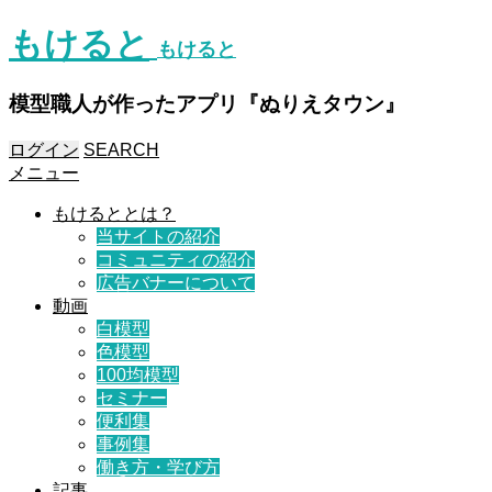
もけると
もけると
模型職人が作ったアプリ『ぬりえタウン』
ログイン
SEARCH
メニュー
もけるととは？
当サイトの紹介
コミュニティの紹介
広告バナーについて
動画
白模型
色模型
100均模型
セミナー
便利集
事例集
働き方・学び方
記事