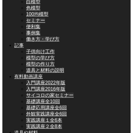
白模型
色模型
100均模型
セミナー
便利集
事例集
働き方・学び方
記事
子供向け工作
模型の学び方
模型の作り方
道具と材料の説明
有料動画講座
入門講座2022年版
入門講座2016年版
サイコロの家セミナー
基礎講座全10回
基礎応用講座全6回
外観実践講座全6回
実践講座１全6本
実践講座２全8本
道具や材料