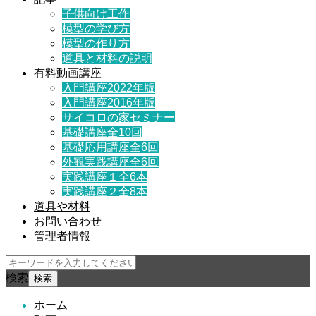
子供向け工作
模型の学び方
模型の作り方
道具と材料の説明
有料動画講座
入門講座2022年版
入門講座2016年版
サイコロの家セミナー
基礎講座全10回
基礎応用講座全6回
外観実践講座全6回
実践講座１全6本
実践講座２全8本
道具や材料
お問い合わせ
管理者情報
検索
ホーム