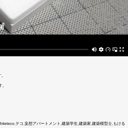
す。
す。
iteteco,テコ,妄想アパートメント,建築学生,建築家,建築模型士,もける