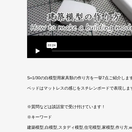
S=1/30の白模型用家具類の作り方を一挙7点ご紹介しま
ベッドはマットレスの感じをスチレンボードで表現しま
※質問などは談話室で受け付けています！
※キーワード
建築模型,白模型,スタディ模型,住宅模型,家模型,作り方,wh