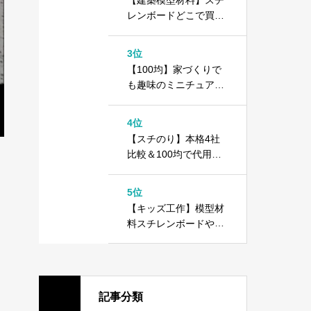
レンボードどこで買え
る？＋100均ダイソー
カラーボード
3位
【100均】家づくりで
も趣味のミニチュアで
もOK！1000円以内で
できる住宅模型の作り
4位
方
【スチのり】本格4社
比較＆100均で代用で
きる！？木工用ボンド
との違いは？
5位
【キッズ工作】模型材
料スチレンボードや10
0均ダイソーカラーボ
ードで工作しよう！
記事分類