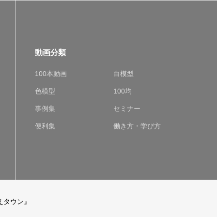
動画分類
100本動画
白模型
色模型
100均
事例集
セミナー
便利集
働き方・学び方
えタウン』