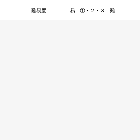
難易度
易 ①・２・３ 難