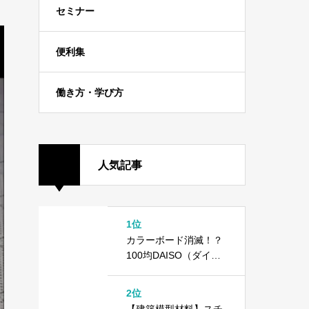
セミナー
便利集
働き方・学び方
人気記事
1位
カラーボード消滅！？
100均DAISO（ダイソ
ー）で異変が起きてい
ます
2位
【建築模型材料】スチ