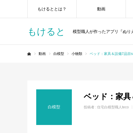
もけるととは？
動画
もけると
模型職人が作ったアプリ『ぬり
動画
白模型
小物類
ベッド：家具＆設備7品目scal
ホーム
ベッド：家具＆設
白模型
投稿者 :
住宅白模型職人teco