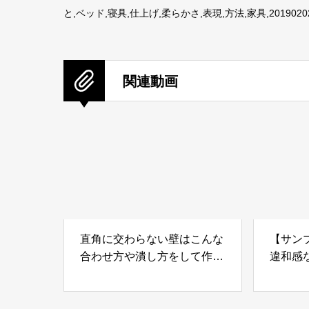
と,ベッド,寝具,仕上げ,柔らかさ,表現,方法,家具,20190202
関連動画
直角に交わらない壁はこんな
【サン
合わせ方や潰し方をして作り
違和感
ます
フェン