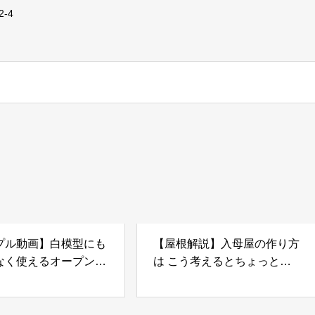
-4
プル動画】白模型にも
【屋根解説】入母屋の作り方
なく使えるオープンな
は こう考えるとちょっと簡
ス用材料の紹介
単 になったりする