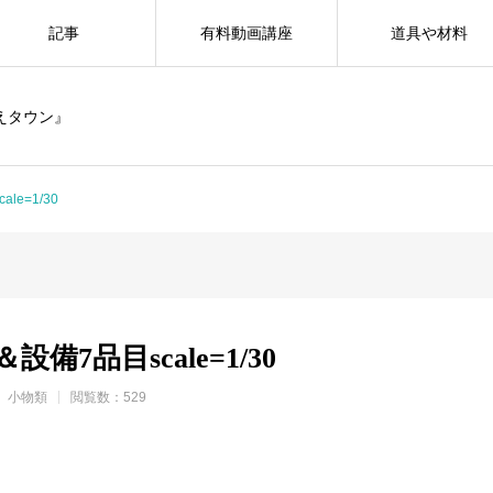
記事
有料動画講座
道具や材料
えタウン』
e=1/30
備7品目scale=1/30
小物類
閲覧数：529