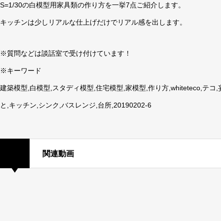
S=1/30の白模型用家具類の作り方を一挙7点ご紹介します。
キッチンは少しリアルな仕上げだけでリアル感を出します。
※質問などは談話室で受け付けています！
※キーワード
建築模型,白模型,スタディ模型,住宅模型,家模型,作り方,whiteteco,
と,キッチン,シンク,バスレンジ,台所,20190202-6
関連動画