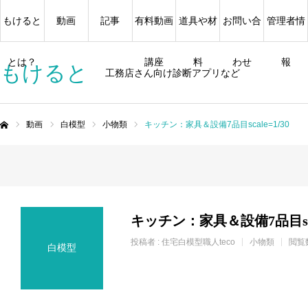
もけると
動画
記事
有料動画
道具や材
お問い合
管理者情
とは？
講座
料
わせ
報
もけると
工務店さん向け診断アプリなど
動画
白模型
小物類
キッチン：家具＆設備7品目scale=1/30
ム
キッチン：家具＆設備7品目scal
投稿者 :
住宅白模型職人teco
小物類
閲覧
白模型