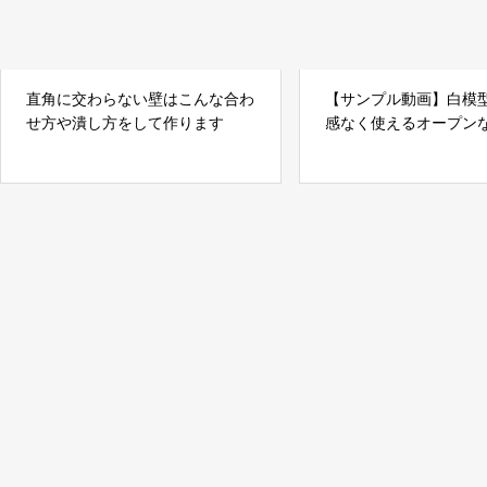
直角に交わらない壁はこんな合わ
【サンプル動画】白模
せ方や潰し方をして作ります
感なく使えるオープン
用材料の紹介