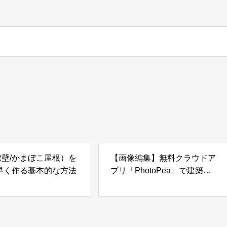
R壁/かまぼこ屋根）を
【画像編集】無料クラウドア
早く作る基本的な方法
プリ「PhotoPea」で建築模
型用テクスチャづくり