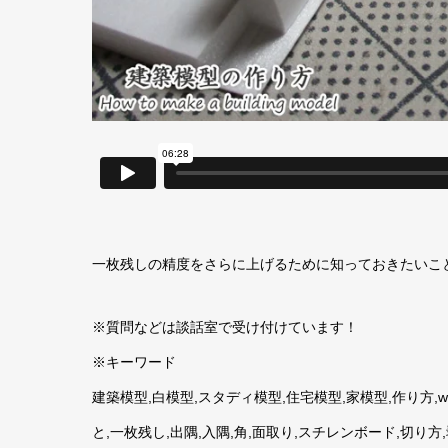
一枚残しの精度をさらに上げるために知っておきたいこ
※質問などは談話室で受け付けています！
※キーワード
建築模型,白模型,スタディ模型,住宅模型,家模型,作り方,wh
と,一枚残し,出隅,入隅,角,面取り,スチレンボード,切り方,剥