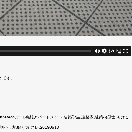
とです。
iteteco,テコ,妄想アパートメント,建築学生,建築家,建築模型士,もける
がし方,貼り方,ズレ,20190513