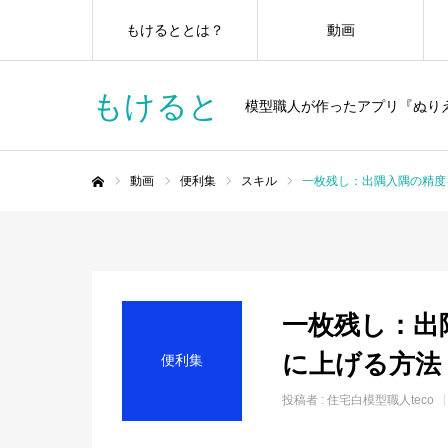
もけるととは？
動画
もけると
模型職人が作ったアプリ『ぬり
動画
便利集
スキル
一枚残し：出隅入隅の精度
ホーム
一枚残し：出
に上げる方法
便利集
投稿者 :
住宅白模型職人teco