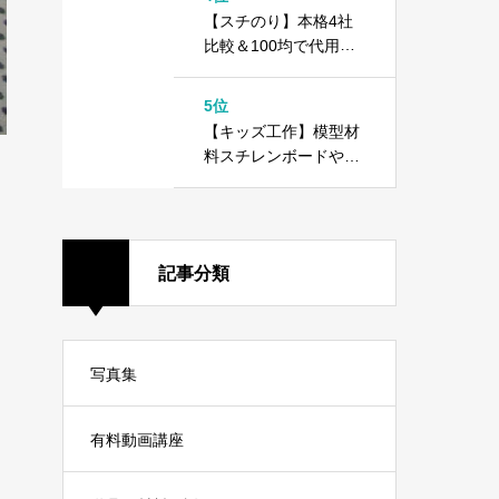
方
【スチのり】本格4社
比較＆100均で代用で
きる！？木工用ボンド
との違いは？
5位
【キッズ工作】模型材
料スチレンボードや10
0均ダイソーカラーボ
ードで工作しよう！
記事分類
写真集
有料動画講座