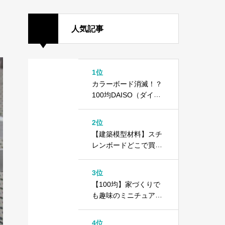
人気記事
1位
カラーボード消滅！？
100均DAISO（ダイソ
ー）で異変が起きてい
ます
2位
【建築模型材料】スチ
レンボードどこで買え
る？＋100均ダイソー
カラーボード
3位
【100均】家づくりで
も趣味のミニチュアで
もOK！1000円以内で
できる住宅模型の作り
4位