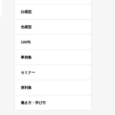
白模型
色模型
100均
事例集
セミナー
便利集
働き方・学び方