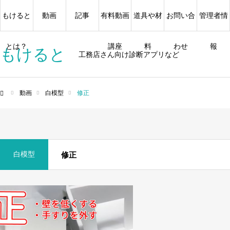
もけると
動画
記事
有料動画
道具や材
お問い合
管理者情
とは？
講座
料
わせ
報
もけると
工務店さん向け診断アプリなど
動画
白模型
修正
ム
白模型
修正