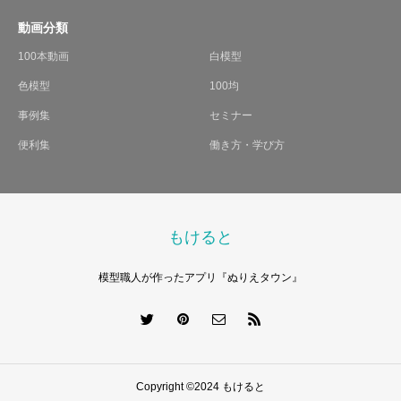
動画分類
100本動画
白模型
色模型
100均
事例集
セミナー
便利集
働き方・学び方
もけると
模型職人が作ったアプリ『ぬりえタウン』
Copyright ©2024 もけると