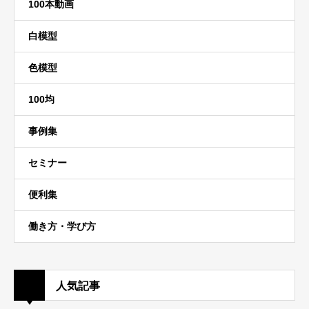
100本動画
白模型
色模型
100均
事例集
セミナー
便利集
働き方・学び方
人気記事