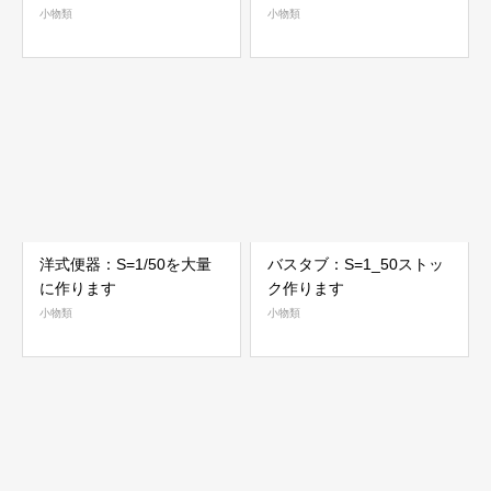
小物類
小物類
洋式便器：S=1/50を大量
バスタブ：S=1_50ストッ
に作ります
ク作ります
小物類
小物類