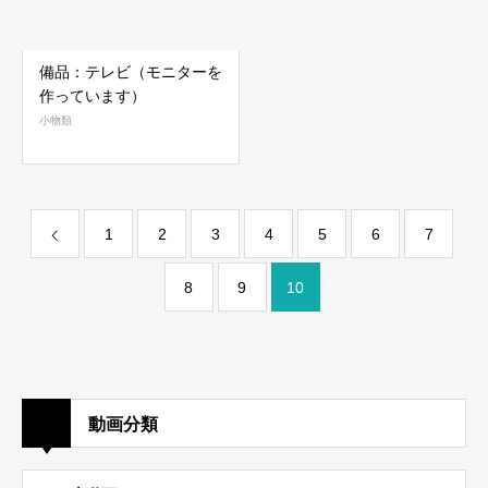
備品：テレビ（モニターを
作っています）
小物類
1
2
3
4
5
6
7
8
9
10
動画分類