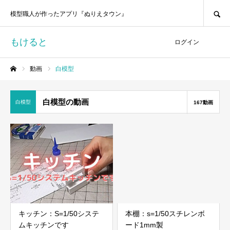
SEARCH
模型職人が作ったアプリ『ぬりえタウン』
もけると
ログイン
動画
白模型
ホーム
白模型の動画
白模型
167動画
キッチン：S=1/50システ
本棚：s=1/50スチレンボ
ムキッチンです
ード1mm製