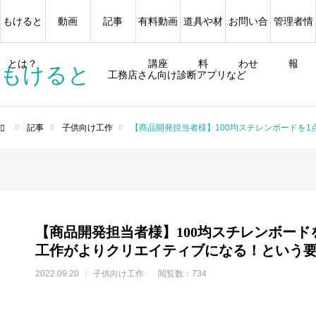
もけると
動画
記事
有料動画
道具や材
お問い合
管理者情
とは？
講座
料
わせ
報
もけると
工務店さん向け診断アプリなど
記事
子供向け工作
【商品開発担当者様】100均スチレンボードを
ム
【商品開発担当者様】100均スチレンボード
工作がよりクリエイティブになる！という
2022.09.20
子供向け工作
閲覧数：734