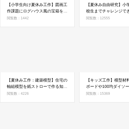
【小学生向け夏休み工作】図画工
【夏休み自由研究】小
作課題にログハウス風の宝箱を作
校生までチャレンジで
ろう！
型動画（家模型に限ら
閲覧数：1442
閲覧数：12555
【夏休み工作：建築模型】住宅の
【キッズ工作】模型材
軸組模型を紙ストローで作る知育
ボードや100均ダイソ
工作が大切なたった一つの理由
ードで工作しよう！
閲覧数：4226
閲覧数：15369