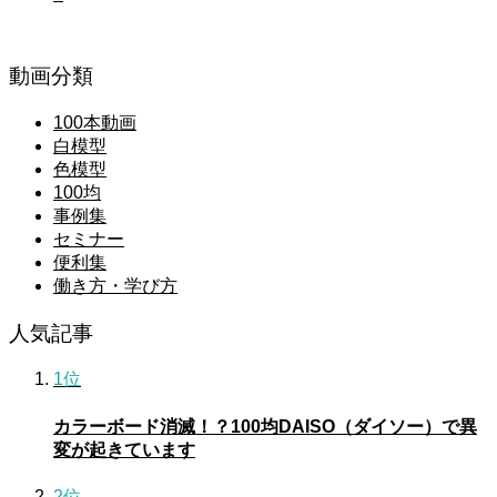
動画分類
100本動画
白模型
色模型
100均
事例集
セミナー
便利集
働き方・学び方
人気記事
1位
カラーボード消滅！？100均DAISO（ダイソー）で異
変が起きています
2位