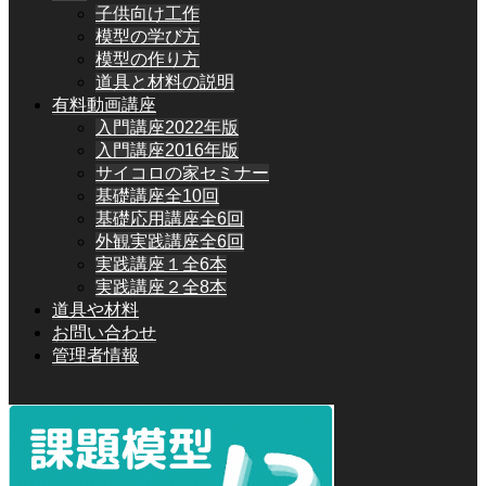
子供向け工作
模型の学び方
模型の作り方
道具と材料の説明
有料動画講座
入門講座2022年版
入門講座2016年版
サイコロの家セミナー
基礎講座全10回
基礎応用講座全6回
外観実践講座全6回
実践講座１全6本
実践講座２全8本
道具や材料
お問い合わせ
管理者情報