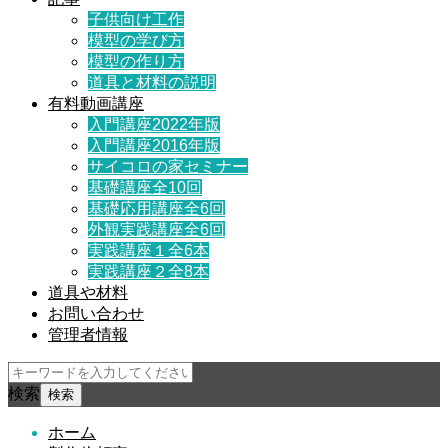
子供向け工作
模型の学び方
模型の作り方
道具と材料の説明
有料動画講座
入門講座2022年版
入門講座2016年版
サイコロの家セミナー
基礎講座全10回
基礎応用講座全6回
外観実践講座全6回
実践講座１全6本
実践講座２全8本
道具や材料
お問い合わせ
管理者情報
検索
ホーム