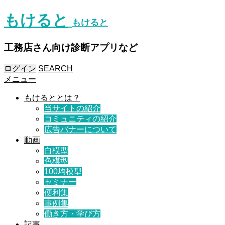
もけると
もけると
工務店さん向け診断アプリなど
ログイン
SEARCH
メニュー
もけるととは？
当サイトの紹介
コミュニティの紹介
広告バナーについて
動画
白模型
色模型
100均模型
セミナー
便利集
事例集
働き方・学び方
記事