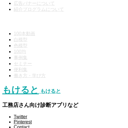
広告バナーについて
紹介プログラムについて
動画分類
100本動画
白模型
色模型
100均
事例集
セミナー
便利集
働き方・学び方
もけると
もけると
工務店さん向け診断アプリなど
Twitter
Pinterest
Contact