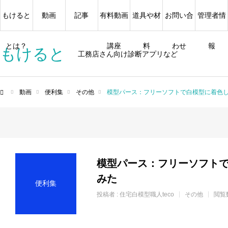
もけると
動画
記事
有料動画
道具や材
お問い合
管理者情
とは？
講座
料
わせ
報
もけると
工務店さん向け診断アプリなど
動画
便利集
その他
模型パース：フリーソフトで白模型に着色
ム
模型パース：フリーソフト
みた
便利集
投稿者 :
住宅白模型職人teco
その他
閲覧