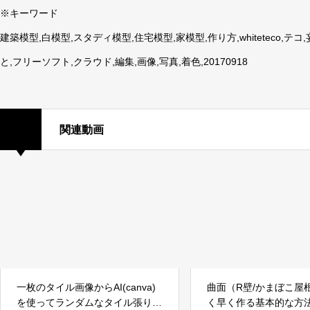
※キーワード
建築模型,白模型,スタディ模型,住宅模型,家模型,作り方,whiteteco,
と,フリーソフト,クラウド,編集,画像,写真,着色,20170918
関連動画
一枚のタイル画像からAI(canva)
曲面（R壁/かまぼこ屋
を使ってランダムなタイル張り
く早く作る基本的な方