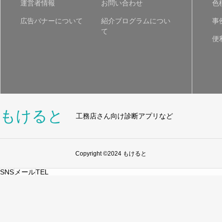
運営者情報
お問い合わせ
色
広告バナーについて
紹介プログラムについ
事
て
便
もけると
工務店さん向け診断アプリなど
Copyright ©2024 もけると
SNS
メール
TEL