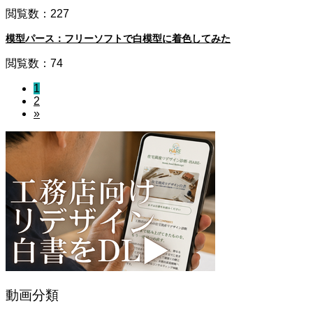
閲覧数：227
模型パース：フリーソフトで白模型に着色してみた
閲覧数：74
1
2
»
動画分類