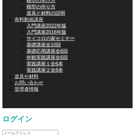
模型の学び方
模型の作り方
道具と材料の説明
有料動画講座
入門講座2022年版
入門講座2016年版
サイコロの家セミナー
基礎講座全10回
基礎応用講座全6回
外観実践講座全6回
実践講座１全6本
実践講座２全8本
道具や材料
お問い合わせ
管理者情報
ログイン