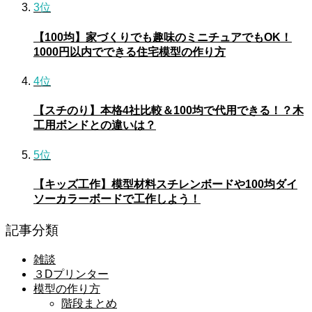
3位
【100均】家づくりでも趣味のミニチュアでもOK！
1000円以内でできる住宅模型の作り方
4位
【スチのり】本格4社比較＆100均で代用できる！？木
工用ボンドとの違いは？
5位
【キッズ工作】模型材料スチレンボードや100均ダイ
ソーカラーボードで工作しよう！
記事分類
雑談
３Dプリンター
模型の作り方
階段まとめ