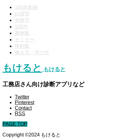
100本動画
白模型
色模型
100均
事例集
セミナー
便利集
働き方・学び方
もけると
もけると
工務店さん向け診断アプリなど
Twitter
Pinterest
Contact
RSS
PAGE TOP
Copyright ©2024 もけると