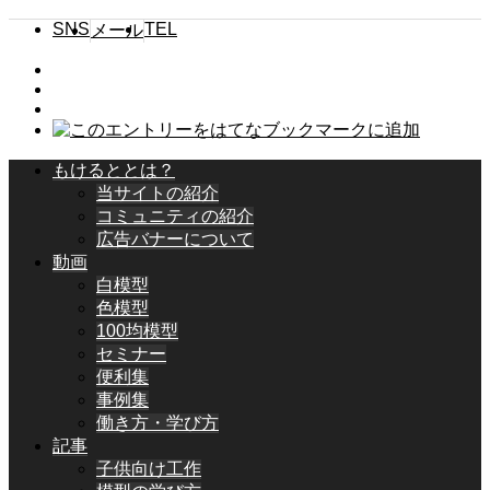
SNS
TEL
メール
もけるととは？
当サイトの紹介
コミュニティの紹介
広告バナーについて
動画
白模型
色模型
100均模型
セミナー
便利集
事例集
働き方・学び方
記事
子供向け工作