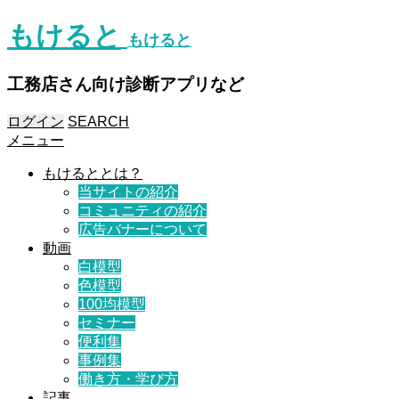
もけると
もけると
工務店さん向け診断アプリなど
ログイン
SEARCH
メニュー
もけるととは？
当サイトの紹介
コミュニティの紹介
広告バナーについて
動画
白模型
色模型
100均模型
セミナー
便利集
事例集
働き方・学び方
記事