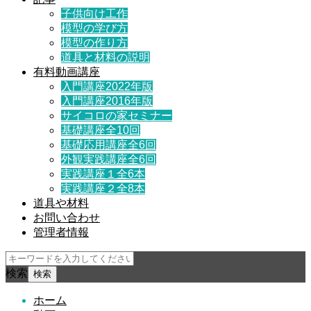
子供向け工作
模型の学び方
模型の作り方
道具と材料の説明
有料動画講座
入門講座2022年版
入門講座2016年版
サイコロの家セミナー
基礎講座全10回
基礎応用講座全6回
外観実践講座全6回
実践講座１全6本
実践講座２全8本
道具や材料
お問い合わせ
管理者情報
検索
ホーム