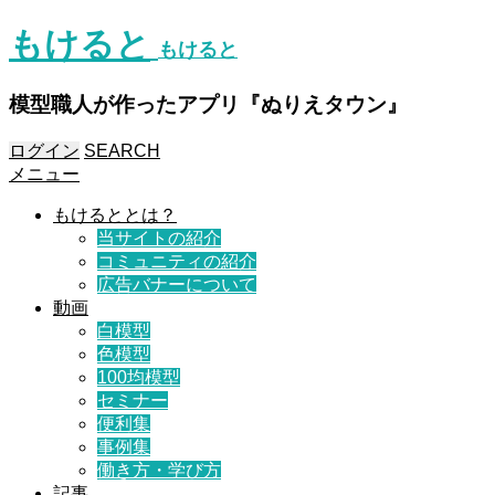
もけると
もけると
模型職人が作ったアプリ『ぬりえタウン』
ログイン
SEARCH
メニュー
もけるととは？
当サイトの紹介
コミュニティの紹介
広告バナーについて
動画
白模型
色模型
100均模型
セミナー
便利集
事例集
働き方・学び方
記事