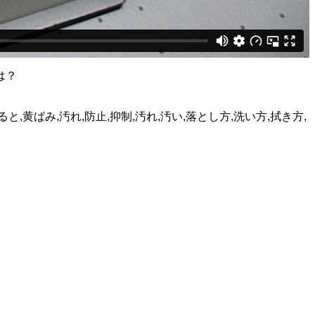
は？
ると,黄ばみ,汚れ,防止,抑制,汚れ,汚い,落とし方,洗い方,拭き方,