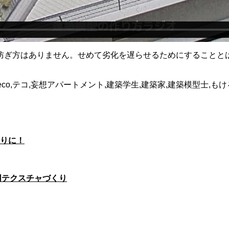
防ぎ方はありません。せめて劣化を遅らせるためにすることと
teco,テコ,妄想アパートメント,建築学生,建築家,建築模型士,もけ
張りに！
用テクスチャづくり