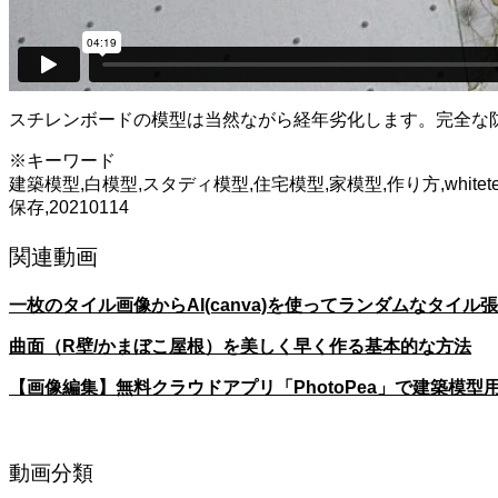
スチレンボードの模型は当然ながら経年劣化します。完全な
※キーワード
建築模型,白模型,スタディ模型,住宅模型,家模型,作り方,white
保存,20210114
関連動画
一枚のタイル画像からAI(canva)を使ってランダムなタイル
曲面（R壁/かまぼこ屋根）を美しく早く作る基本的な方法
【画像編集】無料クラウドアプリ「PhotoPea」で建築模型
動画分類