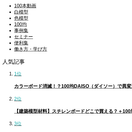
100本動画
白模型
色模型
100均
事例集
セミナー
便利集
働き方・学び方
人気記事
1位
カラーボード消滅！？100均DAISO（ダイソー）で異
2位
【建築模型材料】スチレンボードどこで買える？＋10
3位