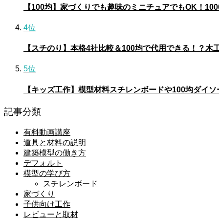
【100均】家づくりでも趣味のミニチュアでもOK！10
4位
【スチのり】本格4社比較＆100均で代用できる！？木
5位
【キッズ工作】模型材料スチレンボードや100均ダイ
記事分類
有料動画講座
道具と材料の説明
建築模型の働き方
デフォルト
模型の学び方
スチレンボード
家づくり
子供向け工作
レビューと取材