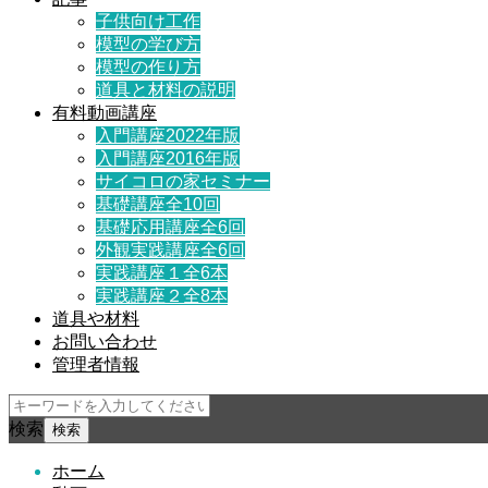
子供向け工作
模型の学び方
模型の作り方
道具と材料の説明
有料動画講座
入門講座2022年版
入門講座2016年版
サイコロの家セミナー
基礎講座全10回
基礎応用講座全6回
外観実践講座全6回
実践講座１全6本
実践講座２全8本
道具や材料
お問い合わせ
管理者情報
検索
ホーム