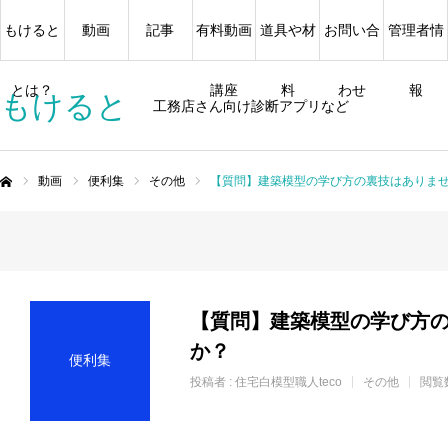
もけると
動画
記事
有料動画
道具や材
お問い合
管理者情
とは？
講座
料
わせ
報
もけると
工務店さん向け診断アプリなど
動画
便利集
その他
【質問】建築模型の学び方の裏技はありま
ム
【質問】建築模型の学び方
か？
便利集
投稿者 :
住宅白模型職人teco
その他
閲覧