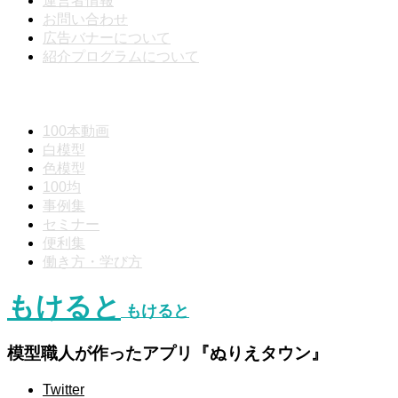
運営者情報
お問い合わせ
広告バナーについて
紹介プログラムについて
動画分類
100本動画
白模型
色模型
100均
事例集
セミナー
便利集
働き方・学び方
もけると
もけると
模型職人が作ったアプリ『ぬりえタウン』
Twitter