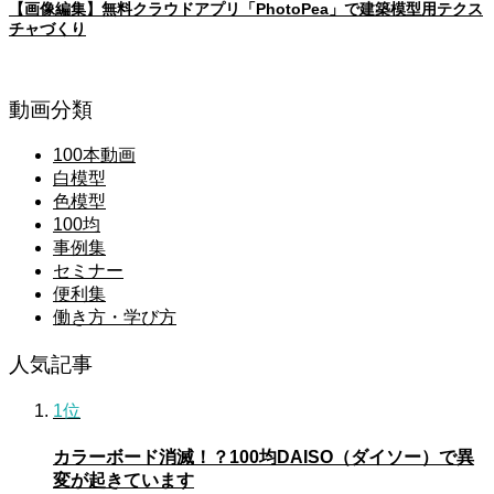
【画像編集】無料クラウドアプリ「PhotoPea」で建築模型用テクス
チャづくり
動画分類
100本動画
白模型
色模型
100均
事例集
セミナー
便利集
働き方・学び方
人気記事
1位
カラーボード消滅！？100均DAISO（ダイソー）で異
変が起きています