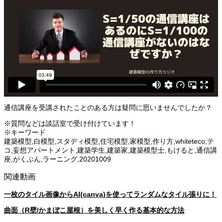
通信講座を受講されたことのある方は疑問に思いませんでしたか？
※質問などは談話室で受け付けています！
※キーワード
建築模型,白模型,スタディ模型,住宅模型,家模型,作り方,whiteteco,テ
コ,妄想アパートメント,建築学生,建築家,建築模型士,もけると,通信講
座,がくぶん,ラーニング,20201009
関連動画
一枚のタイル画像からAI(canva)を使ってランダムなタイル張りに！
曲面（R壁/かまぼこ屋根）を美しく早く作る基本的な方法