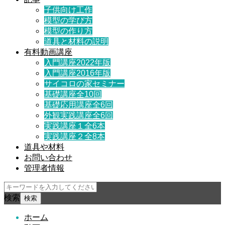
子供向け工作
模型の学び方
模型の作り方
道具と材料の説明
有料動画講座
入門講座2022年版
入門講座2016年版
サイコロの家セミナー
基礎講座全10回
基礎応用講座全6回
外観実践講座全6回
実践講座１全6本
実践講座２全8本
道具や材料
お問い合わせ
管理者情報
検索
ホーム