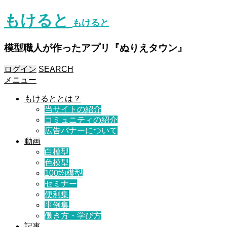
もけると
もけると
模型職人が作ったアプリ『ぬりえタウン』
ログイン
SEARCH
メニュー
もけるととは？
当サイトの紹介
コミュニティの紹介
広告バナーについて
動画
白模型
色模型
100均模型
セミナー
便利集
事例集
働き方・学び方
記事