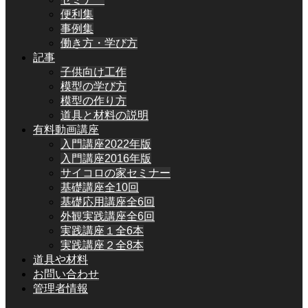
便利集
事例集
働き方・学び方
記事
子供向け工作
模型の学び方
模型の作り方
道具と材料の説明
有料動画講座
入門講座2022年版
入門講座2016年版
サイコロの家セミナー
基礎講座全10回
基礎応用講座全6回
外観実践講座全6回
実践講座１全6本
実践講座２全8本
道具や材料
お問い合わせ
管理者情報