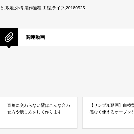
と,敷地,外構,製作過程,工程,ライブ,20180525
関連動画
直角に交わらない壁はこんな合わ
【サンプル動画】白模
せ方や潰し方をして作ります
感なく使えるオープン
用材料の紹介