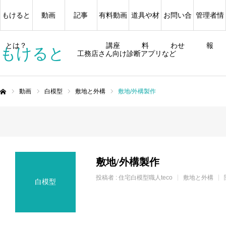
もけると
動画
記事
有料動画
道具や材
お問い合
管理者情
とは？
講座
料
わせ
報
もけると
工務店さん向け診断アプリなど
動画
白模型
敷地と外構
敷地/外構製作
ム
敷地/外構製作
投稿者 :
住宅白模型職人teco
敷地と外構
白模型