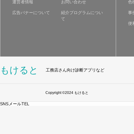
運営者情報
お問い合わせ
色
広告バナーについて
紹介プログラムについ
事
て
便
もけると
工務店さん向け診断アプリなど
Copyright ©2024 もけると
SNS
メール
TEL