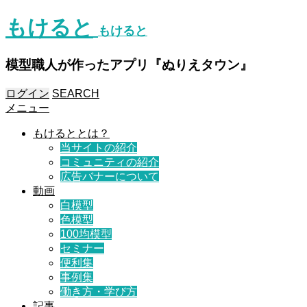
もけると
もけると
模型職人が作ったアプリ『ぬりえタウン』
ログイン
SEARCH
メニュー
もけるととは？
当サイトの紹介
コミュニティの紹介
広告バナーについて
動画
白模型
色模型
100均模型
セミナー
便利集
事例集
働き方・学び方
記事