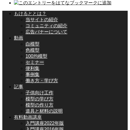
もけるととは？
当サイトの紹介
コミュニティの紹介
広告バナーについて
動画
白模型
色模型
100均模型
セミナー
便利集
事例集
働き方・学び方
記事
子供向け工作
模型の学び方
模型の作り方
道具と材料の説明
有料動画講座
入門講座2022年版
入門講座2016年版