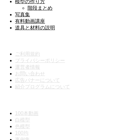
模型の作り方
階段まとめ
写真集
有料動画講座
道具と材料の説明
メニュー
ご利用規約
プライバシーポリシー
運営者情報
お問い合わせ
広告バナーについて
紹介プログラムについて
動画分類
100本動画
白模型
色模型
100均
事例集