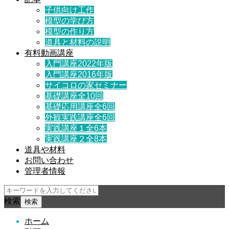
子供向け工作
模型の学び方
模型の作り方
道具と材料の説明
有料動画講座
入門講座2022年版
入門講座2016年版
サイコロの家セミナー
基礎講座全10回
基礎応用講座全6回
外観実践講座全6回
実践講座１全6本
実践講座２全8本
道具や材料
お問い合わせ
管理者情報
検索
ホーム