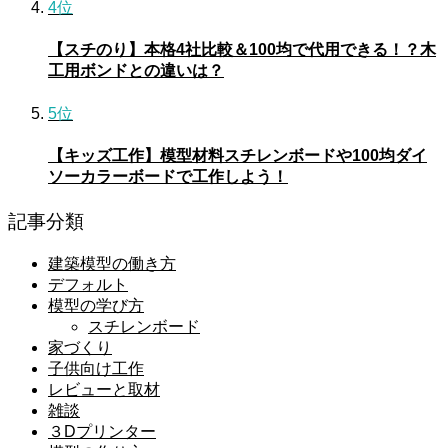
4位
【スチのり】本格4社比較＆100均で代用できる！？木
工用ボンドとの違いは？
5位
【キッズ工作】模型材料スチレンボードや100均ダイ
ソーカラーボードで工作しよう！
記事分類
建築模型の働き方
デフォルト
模型の学び方
スチレンボード
家づくり
子供向け工作
レビューと取材
雑談
３Dプリンター