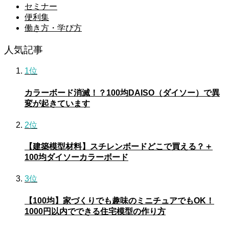
セミナー
便利集
働き方・学び方
人気記事
1位
カラーボード消滅！？100均DAISO（ダイソー）で異
変が起きています
2位
【建築模型材料】スチレンボードどこで買える？＋
100均ダイソーカラーボード
3位
【100均】家づくりでも趣味のミニチュアでもOK！
1000円以内でできる住宅模型の作り方