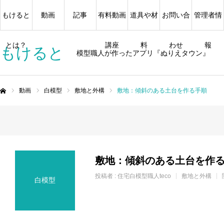
もけると
動画
記事
有料動画
道具や材
お問い合
管理者情
とは？
講座
料
わせ
報
もけると
模型職人が作ったアプリ『ぬりえタウン』
動画
白模型
敷地と外構
敷地：傾斜のある土台を作る手順
ム
敷地：傾斜のある土台を作
投稿者 :
住宅白模型職人teco
敷地と外構
白模型