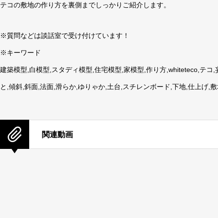
テコの敷地の作り方を裏側までしっかりご紹介します。
※質問などは談話室で受け付けています！
※キーワード
建築模型,白模型,スタディ模型,住宅模型,家模型,作り方,whiteteco,
と,傾斜,斜面,法面,滑らか,ゆりゃか,土台,スチレンボード,下地,仕上げ,敷地,
関連動画