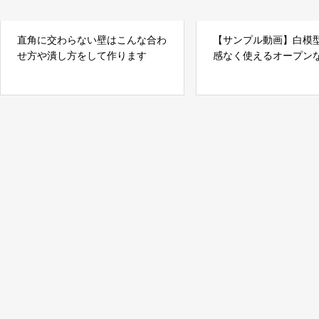
直角に交わらない壁はこんな合わ
【サンプル動画】白模
せ方や潰し方をして作ります
感なく使えるオープン
用材料の紹介