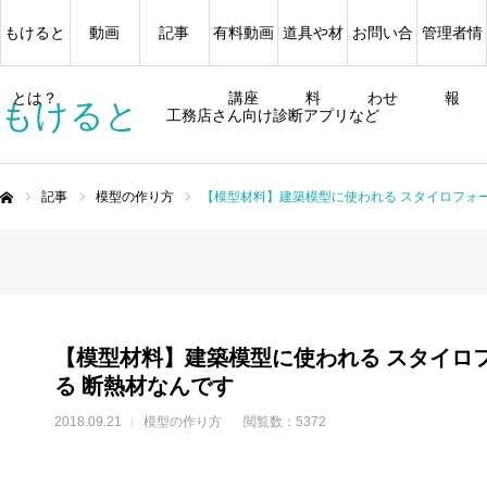
もけると
動画
記事
有料動画
道具や材
お問い合
管理者情
とは？
講座
料
わせ
報
もけると
工務店さん向け診断アプリなど
記事
模型の作り方
【模型材料】建築模型に使われる スタイロフォー
ム
【模型材料】建築模型に使われる スタイロ
る 断熱材なんです
2018.09.21
模型の作り方
閲覧数：5372