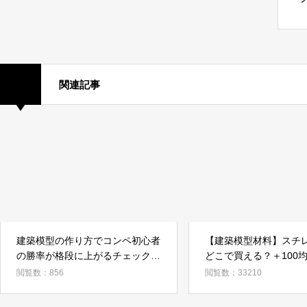
関連記事
建築模型の作り方でコンペ初心者
【建築模型材料】スチ
の勝率が格段に上がるチェック項
どこで買える？＋100
目４×３
カラーボード
閲覧数：856
閲覧数：33210